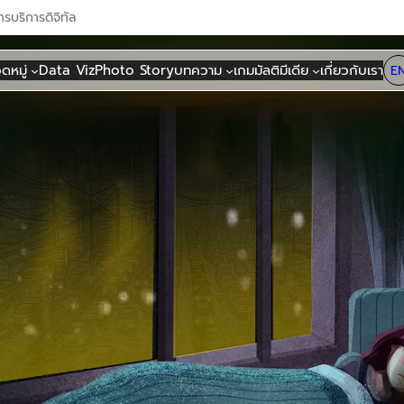
าร
บริการดิจิทัล
ดหมู่
Data Viz
Photo Story
บทความ
เกม
มัลติมีเดีย
เกี่ยวกับเรา
E