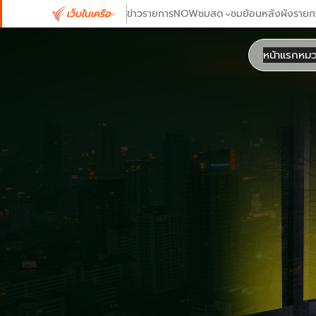
ข้าม
เว็บในเครือ
ข่าว
รายการ
NOW
ชมสด
ชมย้อนหลัง
ผังรายก
ไป
ยัง
หน้าแรก
หมว
เนื้อหา