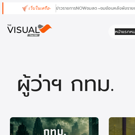
ข้าม
ข่าว
รายการ
NOW
ชมสด
ชมย้อนหลัง
ผังราย
เว็บในเครือ
ไป
ยัง
เนื้อหา
หน้าแรก
หม
ผู้ว่าฯ กทม.