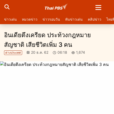
ชมสด
ข่าวเด่น
หมวดข่าว
ข่าวรอบวัน
ทันข่าวเด่น
คลิปข่าว
ไทยพ
การเมือง
ทันโลก
ทั่วไทย
ปากท้อง
ไลฟ์สไตล์ - บันเทิง
กีฬา
ต่างประเ
อินเดียตึงเครียด ประท้วงกฎหมาย
สัญชาติ เสียชีวิตเพิ่ม 3 คน
20 ธ.ค. 62
06:18
1,674
ต่างประเทศ
จำนวนผู้ชม