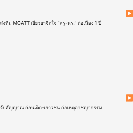
ส่งทีม MCATT เยียวยาจิตใจ “ครู-นร.” ต่อเนื่อง 1 ปี
จับสัญญาณ ก่อนเด็ก-เยาวชน ก่อเหตุอาชญากรรม