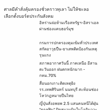
ศาลมีคำสั่งคุ้มครองชั่วคราวทุเลา ไม่ให้ชะลอ
เลือกตั้งบอร์ดประกันสังคม
อิหร่านจ่อห้ามเรือสหรัฐฯ-อิสราเอล
ผ่านช่องแคบฮอร์มุซ
กรมการปกครองคุมเข้มทั่วประเทศ
สกัดอาวุธปืน-ยาเสพติดป้องกันเหตุ
รุนแรง
สภาพอากาศวันนี้ ภาคเหนือ อีสาน
ตะวันออก ฝนตกหนักมาก -
กทม.70%
สื่อนอกเกาะติดเหตุยิง
รร.เทพศิรินทร์ นนทบุรี สะท้อนช่อง
โหว่กฎหมายปืนไทย
ญี่ปุ่นสั่งอพยพ 2.5 แสนคนหนีไต้ฝุ่น
"ดอลฟิน" ปิดสนามบินในโอกินาวะ