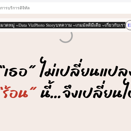
ยการ
บริการดิจิทัล
มวดหมู่
Data Viz
Photo Story
บทความ
เกม
มัลติมีเดีย
เกี่ยวกับเรา
E
“เธอ” ไม่เปลี่ยนแปล
“ร้อน”
นี้…จึงเปลี่ยนไ