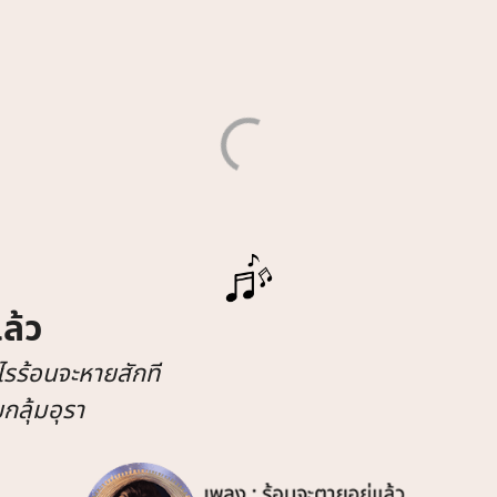
ล้ว
อไรร้อนจะหายสักที
ลุ้มอุรา