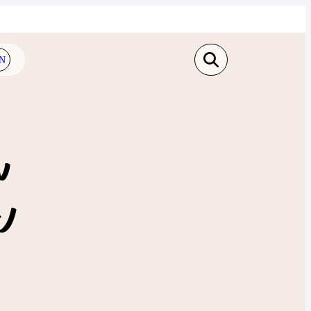
N
ง
ป