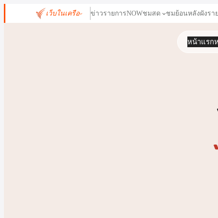
ข้าม
เว็บในเครือ
ข่าว
รายการ
NOW
ชมสด
ชมย้อนหลัง
ผังรา
ไป
ยัง
หน้าแรก
ห
เนื้อหา