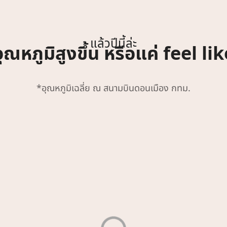
แล้วปีนี้ล่ะ
ุณหภูมิสูงขึ้น หรือแค่ feel li
*อุณหภูมิเฉลี่ย ณ สนามบินดอนเมือง กทม.