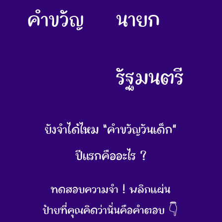
คำขวัญ
นายก
รัฐมนตรี
ยังจำได้ไหม “คำขวัญวันเด็ก”
ปีแรกคืออะไร ?
ทดสอบความจำ ! พลิกแผ่น
ป้ายที่คุณคิดว่านั่นคือคำตอบ 👇