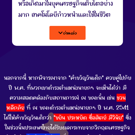
หรือเกิดมาในยุคเศรษฐกิจเติบโตอย่าง
มาก เทคโนโลยีก้าวหน้าและใช้ในชีวิต
ประจำวัน เช่น อินเทอร์เน็ต เป็นเจนฯ ที่
อ่านต่อ
พ่อแม่ดูแลเอาใจใส่ ตามใจ การศึกษา
ดี แตกต่างจากรุ่นปู่ย่าตายาย และรุ่น
พ่อแม่
นายกฯ ใน Gen นี้ มีเพียง “แพ
ทองธาร ชินวัตร” คาดหวังให้เด็กไทย
นอกจากนี้ หากพิจารณาจาก “คำขวัญวันเด็ก” ควบคู่ไปกับ
ได้เรียนรู้ในทุกโอกาสที่เข้ามาในชีวิต
ปี พ.ศ. ที่พวกเขาดำรงตำแหน่งนายกฯ จะเห็นได้ว่า มี
เป็นการเรียนรู้ตลอดเวลา เพื่อให้มีความ
ความสอดคล้องกับสถานการณ์ ณ ขณะนั้น เช่น
ชวน
รู้ที่ดี สามารถเลือกเส้นทางชีวิตของตัว
หลีกภัย
ที่ ณ ขณะดำรงตำแหน่งนายกฯ ปี พ.ศ. 2541
เองให้ดียิ่งขึ้นได้ และมีทักษะในการปรับ
ได้ให้คำขวัญวันเด็กว่า
“ขยัน ประหยัด ซื่อสัตย์ มีวินัย”
ซึ่ง
ตัวให้เข้ากับสถานการณ์และโลกยุคใหม่
ในช่วงนั้นประเทศไทยได้รับผลกระทบจากวิกฤตเศรษฐกิจ