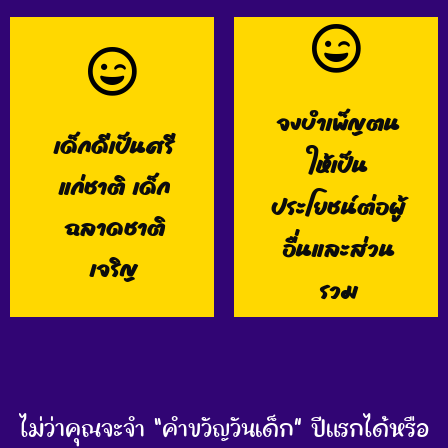
จงบำเพ็ญตน
เด็กดีเป็นศรี
ผิดจ้า
ถูกต้อง
ให้เป็น
แก่ชาติ เด็ก
ประโยชน์ต่อผู้
ฉลาดชาติ
อื่นและส่วน
เจริญ
รวม
ไม่ว่าคุณจะจำ “คำขวัญวันเด็ก” ปีแรกได้หรือ