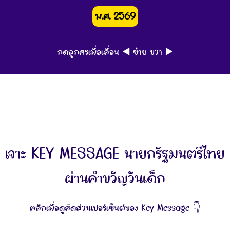
พ.ศ. 2569
กดลูกศรเพื่อเลื่อน ◀️ ซ้าย-ขวา ▶️
เจาะ KEY MESSAGE นายกรัฐมนตรีไทย
ผ่านคำขวัญวันเด็ก
คลิกเพื่อดูสัดส่วนเปอร์เซ็นต์ของ Key Message 👇