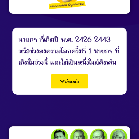
นายกฯ ที่เกิดปี พ.ศ. 2426-2443
หรือช่วงสงครามโลกครั้งที่ 1
นายกฯ ที่
เกิดในช่วงนี้ และได้เป็นหนึ่งในผู้คิดค้น
คำขวัญวันเด็ก คือ จอมพลแปลก
อ่านต่อ
พิบูลสงคราม หรือที่รู้จักกันดีในชื่อว่า
จอมพล ป. พิบูลสงคราม
ซึ่ง Gen นี้
มีเพียง “จอมพลแปลก” คนเดียว หาก
สังเกตจากคีย์เวิร์ดคำขวัญจะเห็นได้ว่า
ความคาดหวังจะเน้นไปที่การให้เด็กไทย