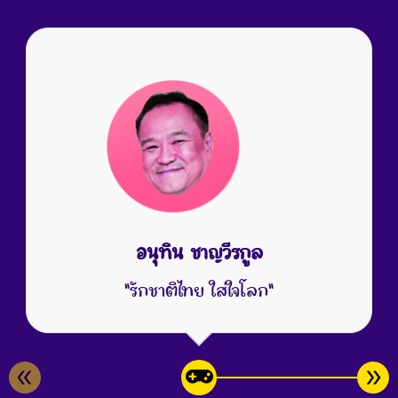
อนุทิน ชาญวีรกูล
"รักชาติไทย ใส่ใจโลก"