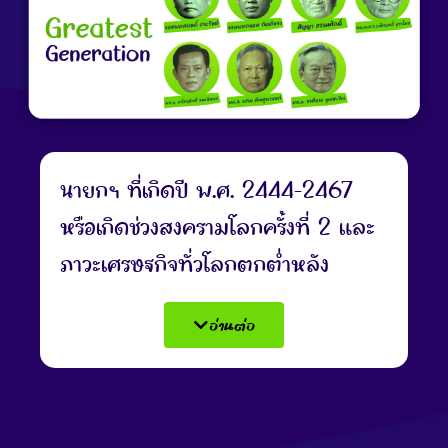
เห็นแก่ประโยชน์ส่วนรวม มีจิต
สาธารณะ และรับผิดชอบต่อสังคม
นายกฯ ที่เกิดปี พ.ศ. 2444-2467
หรือเกิดช่วงสงครามโลกครั้งที่ 2 และ
ภาวะเศรษฐกิจทั่วโลกตกต่ำหลัง
สงคราม
นายกฯ ใน Gen นี้ มีถึง 7
อ่านต่อ
คน โดยภาพรวมจะเห็นได้ว่า พวกเขา
คาดหวังให้เด็กไทยมีคุณธรรม ความดี
เชิดชูศาสนา และกตัญญูมากที่สุด