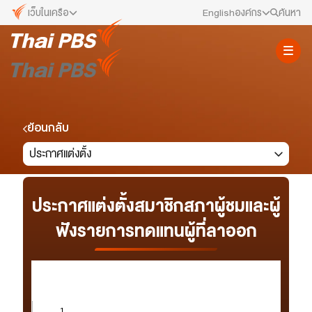
เว็บในเครือ
English
องค์กร
ค้นหา
เว็บไซต์ในเครือ
สมัครงาน/ฝึกงาน
ALTV
ทีวีเรียนสนุก
ข่าวประชาสัมพันธ์
VIPA
ทุกความสุข...ดูฟรี ไม่มีโฆษณา
คณะกรรมการนโยบาย ส.ส.ท.
ย้อนกลับ
The Active
ประกาศแต่งตั้ง
พื้นที่นำเสนอวาระของสังคม
สภาผู้ชมและผู้ฟังรายการ
Thai PBS Kids
เรื่องราวดี ๆ สำหรับครอบครัว
รับเรื่องร้องเรียน
ประกาศแต่งตั้งสมาชิกสภาผู้ชมและผู้
Thai PBS Podcast
ฟังรายการทดแทนผู้ที่ลาออก
View The World via The Voice
ติดต่อเรา
Thai PBS World
We Bring Thailand to The World
About Thai PBS