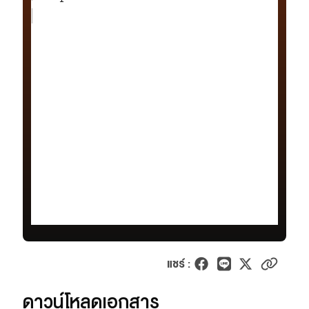
เว็บไซต์บริการ
C-SITE
เพราะพลังการสื่อสารอยู่ในมือคุณ
Locals
นิเวศสื่อสาธารณะท้องถิ่นคุณภาพ
Policy Watch
จับตาอนาคตประเทศไทย
The Visual
Making Data Visible
Thai PBS Verify
ตรวจสอบข่าวปลอม คัดกรองข่าวจริง
แชร์ :
ดาวน์โหลดเอกสาร