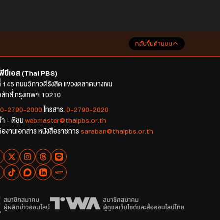
กลับขึ้นด้านบน
พีบีเอส (Thai PBS)
ที่ 145 ถนนวิภาวดีรังสิต แขวงตลาดบางเขน
ลักสี่ กรุงเทพฯ 10210
0-2790-2000
โทรสาร.
0-2790-2020
นำ - ติชม
webmaster@thaipbs.or.th
ต่องานเอกสาร หนังสือราชการ
saraban@thaipbs.or.th