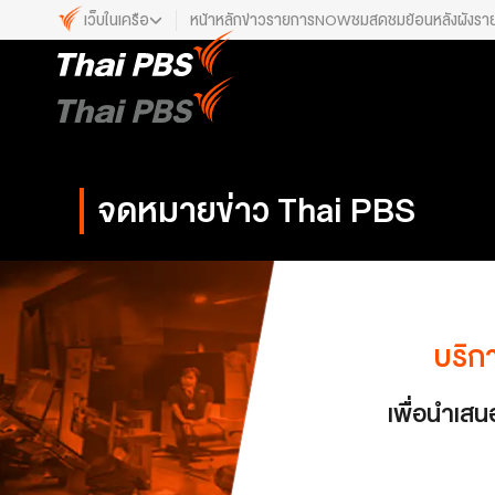
เว็บในเครือ
หน้าหลัก
ข่าว
รายการ
NOW
ชมสด
ชมย้อนหลัง
ผังรา
เว็บไซต์ในเครือ
ALTV
ทีวีเรียนสนุก
VIPA
ทุกความสุข...ดูฟรี ไม่มีโฆษณา
จดหมายข่าว Thai PBS
The Active
พื้นที่นำเสนอวาระของสังคม
Thai PBS Kids
เรื่องราวดี ๆ สำหรับครอบครัว
Thai PBS Podcast
บริก
View The World via The Voice
Thai PBS World
เพื่อนำเสน
We Bring Thailand to The World