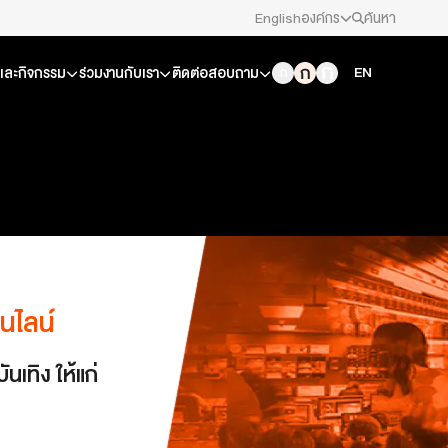
English
องค์กร
ค้นหา
สมัครงาน/ฝึกงาน
EN
วและกิจกรรม
ร่วมงานกับเรา
ติดต่อสอบถาม
ข่าวประชาสัมพันธ์
คณะกรรมการนโยบาย ส.ส.ท.
สภาผู้ชมและผู้ฟังรายการ
รับเรื่องร้องเรียน
นไลน์
ติดต่อเรา
เทิง ให้แก่
About Thai PBS