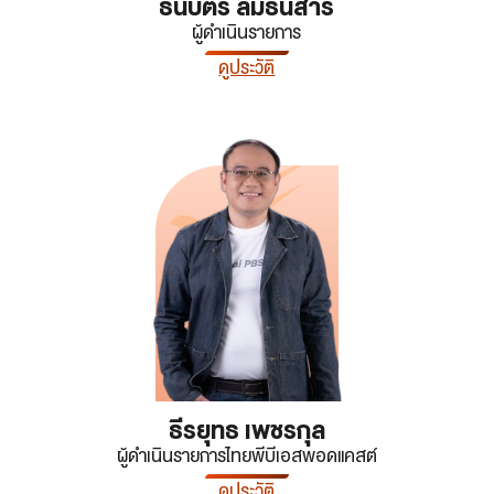
ธนบัตร ลิ้มธนสาร
ผู้ดำเนินรายการ
ดูประวัติ
ธีรยุทธ เพชรกุล
ผู้ดำเนินรายการไทยพีบีเอสพอดแคสต์
ดูประวัติ