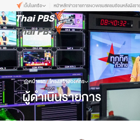
เว็บในเครือ
หน้าหลัก
ข่าว
รายการ
NOW
ชมสด
ชมย้อนหลัง
ผังรา
เว็บไซต์ในเครือ
ALTV
ทีวีเรียนสนุก
VIPA
ทุกความสุข...ดูฟรี ไม่มีโฆษณา
The Active
พื้นที่นำเสนอวาระของสังคม
หน้าแรก
/
โครงสร้างองค์กร
Thai PBS Kids
เรื่องราวดี ๆ สำหรับครอบครัว
ผู้ดำเนินรายการ
Thai PBS Podcast
View The World via The Voice
Thai PBS World
We Bring Thailand to The World