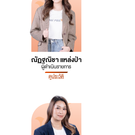
ณัฏฐณิชา แหล่งป่า
ผู้ดำเนินรายการ
ดูประวัติ