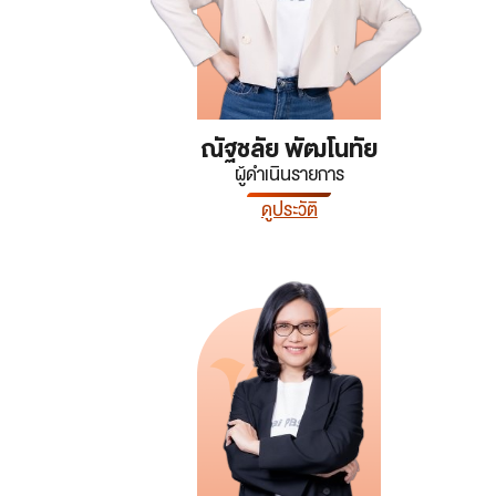
ณัฐชลัย พัฒโนทัย
ผู้ดำเนินรายการ
ดูประวัติ