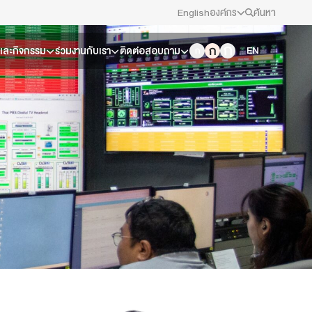
English
องค์กร
ค้นหา
สมัครงาน/ฝึกงาน
EN
วและกิจกรรม
ร่วมงานกับเรา
ติดต่อสอบถาม
ข่าวประชาสัมพันธ์
คณะกรรมการนโยบาย ส.ส.ท.
สภาผู้ชมและผู้ฟังรายการ
รับเรื่องร้องเรียน
ติดต่อเรา
About Thai PBS