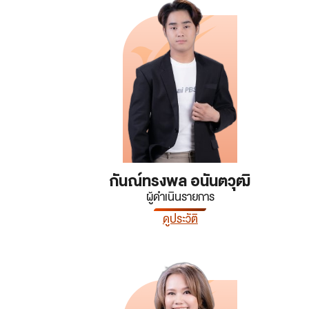
เว็บไซต์บริการ
C-SITE
เพราะพลังการสื่อสารอยู่ในมือคุณ
Locals
นิเวศสื่อสาธารณะท้องถิ่นคุณภาพ
Policy Watch
จับตาอนาคตประเทศไทย
The Visual
Making Data Visible
Thai PBS Verify
กันณ์ทรงพล อนันตวุฒิ
ตรวจสอบข่าวปลอม คัดกรองข่าวจริง
ผู้ดำเนินรายการ
ดูประวัติ