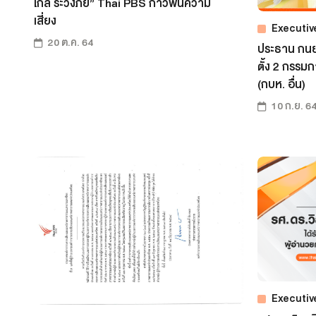
ไกล ระวังภัย” Thai PBS ก้าวพ้นความ
เสี่ยง
Executiv
20 ต.ค. 64
ประธาน กนย.
ตั้ง 2 กรร
(กบห. อื่น)
10 ก.ย. 6
Executiv