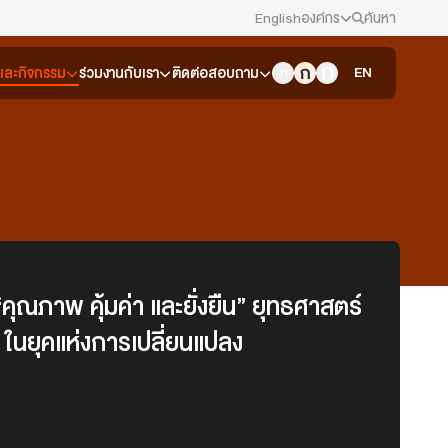
English
องค์กร
ค้นหา
สมัครงาน/ฝึกงาน
EN
วและกิจกรรม
ร่วมงานกับเรา
ติดต่อสอบถาม
ข่าวประชาสัมพันธ์
คณะกรรมการนโยบาย ส.ส.ท.
สภาผู้ชมและผู้ฟังรายการ
รับเรื่องร้องเรียน
คุณภาพ คุ้มค่า และยั่งยืน” ยุทธศาสตร์
ส ในยุคแห่งการเปลี่ยนแปลง
ติดต่อเรา
About Thai PBS