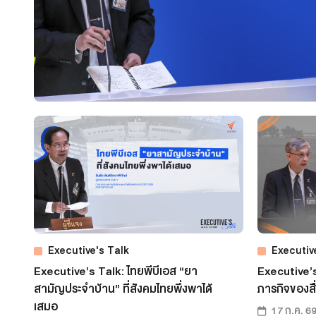
เว็บไซต์บริการ
C-SITE
เพราะพลังการสื่อสารอยู่ในมือคุณ
Locals
นิเวศสื่อสาธารณะท้องถิ่นคุณภาพ
Policy Watch
จับตาอนาคตประเทศไทย
The Visual
Making Data Visible
Thai PBS Verify
ตรวจสอบข่าวปลอม คัดกรองข่าวจริง
Executive's Talk
Executiv
Executive’s Talk: ไทยพีบีเอส “ยา
Executive’s
สามัญประจำบ้าน” ที่สังคมไทยพึ่งพาได้
ภารกิจของส
เสมอ
17 ก.ค. 6