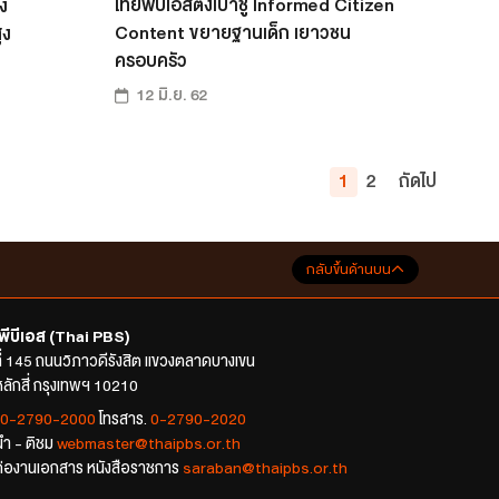
ไทยพีบีเอสตั้งเป้าชู Informed Citizen
ง
Content ขยายฐานเด็ก เยาวชน
ูง
ครอบครัว
12 มิ.ย. 62
1
2
ถัดไป
กลับขึ้นด้านบน
พีบีเอส (Thai PBS)
ที่ 145 ถนนวิภาวดีรังสิต แขวงตลาดบางเขน
ลักสี่ กรุงเทพฯ 10210
0-2790-2000
โทรสาร.
0-2790-2020
นำ - ติชม
webmaster@thaipbs.or.th
ต่องานเอกสาร หนังสือราชการ
saraban@thaipbs.or.th