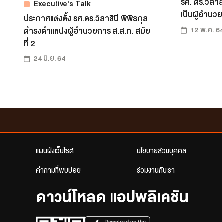
รศ. ดร.วิลาสิ
Executive's Talk
เป็นผู้อำนว
ประกาศแต่งตั้ง รศ.ดร.วิลาสินี พิพิธกุล
12 พ.ค. 6
ดำรงตำแหน่งผู้อำนวยการ ส.ส.ท. สมัย
ที่ 2
24 มิ.ย. 64
แผนผังเว็บไซต์
นโยบายส่วนบุคคล
คำถามที่พบบ่อย
ร่วมงานกับเรา
ดาวน์โหลด แอปพลิเคชัน