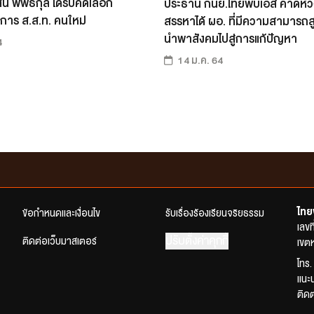
นี พิพิธกุล ได้รับคัดเลือก
ประธาน กนย.ไทยพีบีเอส คาดหวั
ยการ ส.ส.ท. คนใหม่
สรรหาได้ ผอ. ที่มีความสามารถส
นำพาสังคมไปสู่การแก้ปัญหา
4
14 ม.ค. 64
ไทย
ข้อกำหนดและเงื่อนไข
รับเรื่องร้องเรียนจริยธรรม
เลข
ปรับตั้งค่าคุกกี้
ติดต่อเว็บมาสเตอร์
เขตห
โทร.
แนะ
ติด