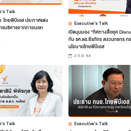
e's Talk
 ไทยพีบีเอส ประกาศแต่ง
Executive's Talk
มการบริหารจากภายนอก
เปิดมุมมอง “ทิศทางสื่อยุค Disr
กับ รศ.ดร.ธีรภัทร สงวนกชกร ก
4
นโยบายไทยพีบีเอส
2 ก.ย. 64
e's Talk
Executive's Talk