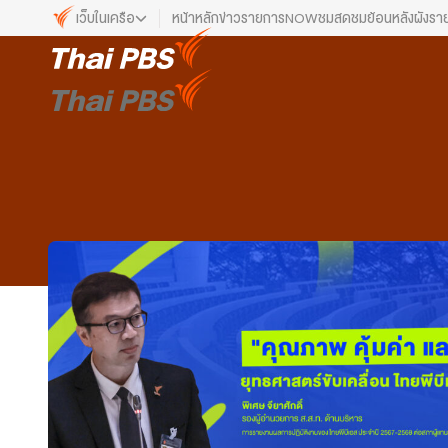
เว็บในเครือ
หน้าหลัก
ข่าว
รายการ
NOW
ชมสด
ชมย้อนหลัง
ผังรา
เว็บไซต์ในเครือ
ALTV
ทีวีเรียนสนุก
VIPA
ทุกความสุข...ดูฟรี ไม่มีโฆษณา
The Active
พื้นที่นำเสนอวาระของสังคม
Thai PBS Kids
เรื่องราวดี ๆ สำหรับครอบครัว
Thai PBS Podcast
View The World via The Voice
Thai PBS World
We Bring Thailand to The World