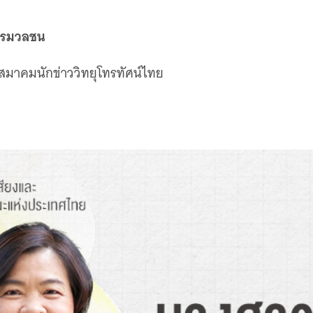
ารมวลชน
มาคมนักข่าววิทยุโทรทัศน์ไทย