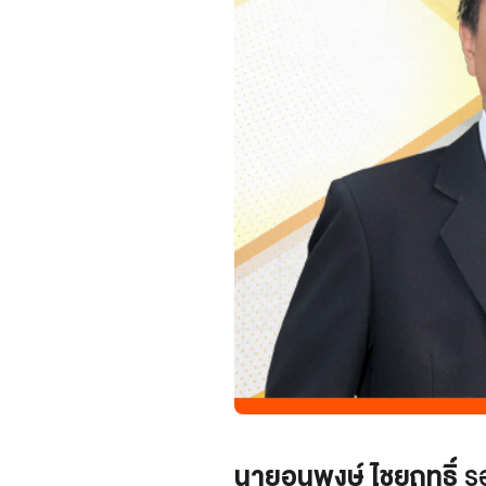
นายอนุพงษ์ ไชยฤทธิ์
รอ