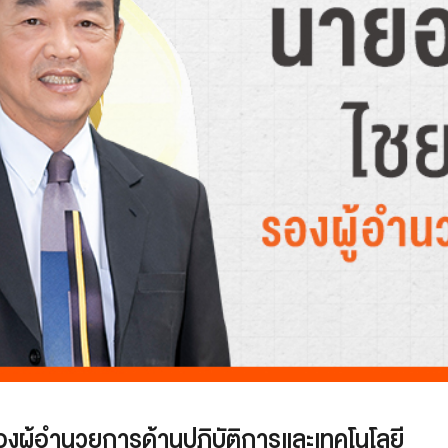
งผู้อำนวยการด้านปฏิบัติการและเทคโนโลยี