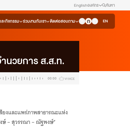
English
องค์กร
ค้นหา
สมัครงาน/ฝึกงาน
EN
วและกิจกรรม
ร่วมงานกับเรา
ติดต่อสอบถาม
ข่าวประชาสัมพันธ์
คณะกรรมการนโยบาย ส.ส.ท.
อำนวยการ ส.ส.ท.
สภาผู้ชมและผู้ฟังรายการ
00:00
รับเรื่องร้องเรียน
ติดต่อเรา
ยเสียงและแพร่ภาพสาธารณะแห่ง
About Thai PBS
งษ์ – สุวรรณา – ณัฐพงษ์”