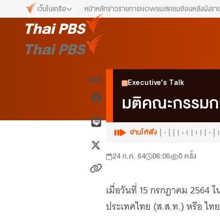
เว็บในเครือ
หน้าหลัก
ข่าว
รายการ
NOW
ชมสด
ชมย้อนหลัง
ผังรา
เว็บไซต์ในเครือ
ALTV
ทีวีเรียนสนุก
VIPA
แชร์ :
Executive's Talk
ทุกความสุข...ดูฟรี ไม่มีโฆษณา
มติคณะกรรมการ
The Active
พื้นที่นำเสนอวาระของสังคม
Thai PBS Kids
อ่านให้ฟัง
เรื่องราวดี ๆ สำหรับครอบครัว
Thai PBS Podcast
24 ก.ค. 64
06:06
0
ครั้ง
View The World via The Voice
Thai PBS World
เมื่อวันที่ 15 กรกฎาคม 25
We Bring Thailand to The World
ประเทศไทย (ส.ส.ท.) หรือ ไทยพ