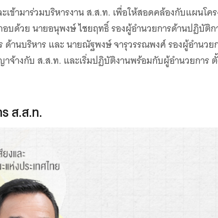
จะเข้ามาร่วมบริหารงาน ส.ส.ท. เพื่อให้สอดคล้องกับแผนโคร
กอบด้วย นายอนุพงษ์ ไชยฤทธิ์ รองผู้อำนวยการด้านปฏิบัต
ร ด้านบริหาร และ นายณัฐพงษ์ จารุวรรณพงศ์ รองผู้อำนวยการด
จ้างกับ ส.ส.ท. และเริ่มปฏิบัติงานพร้อมกับผู้อำนวยการ ตั
าร ส.ส.ท.