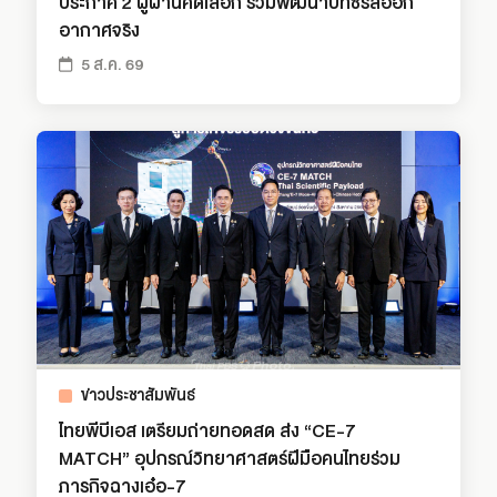
ประกาศ 2 ผู้ผ่านคัดเลือก ร่วมพัฒนาบทซีรีส์ออก
อากาศจริง
5 ส.ค. 69
ข่าวประชาสัมพันธ์
ไทยพีบีเอส เตรียมถ่ายทอดสด ส่ง “CE-7
MATCH” อุปกรณ์วิทยาศาสตร์ฝีมือคนไทยร่วม
ภารกิจฉางเอ๋อ-7