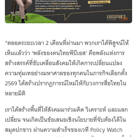
เว็บไซต์บริการ
C-SITE
เพราะพลังการสื่อสารอยู่ในมือคุณ
Locals
นิเวศสื่อสาธารณะท้องถิ่นคุณภาพ
“ตลอดระยะเวลา 2 เดือนที่ผ่านมา พวกเราได้พิสูจน์ให้
Policy Watch
จับตาอนาคตประเทศไทย
เห็นแล้วว่า ‘พลังของคนไทยพีบีเอส’ คือพลังแห่งการ
สร้างสรรค์ที่ขับเคลื่อนสังคมให้เกิดการเปลี่ยนแปลง
The Visual
Making Data Visible
ความทุ่มเทอย่างมหาศาลของทุกคนในภารกิจเลือกตั้ง
Thai PBS Verify
2569 ได้สร้างปรากฏการณ์ใหม่ให้กับวงการสื่อไทยใน
ตรวจสอบข่าวปลอม คัดกรองข่าวจริง
หลายมิติ
เราได้สร้างพื้นที่ให้สังคมมาร่วมคิด วิเคราะห์ และแลก
เปลี่ยน จนเกิดเป็นข้อเสนอเชิงนโยบายที่จับต้องได้ใน
สมุดปกขาว ผ่านความสำเร็จของเวที Policy Watch