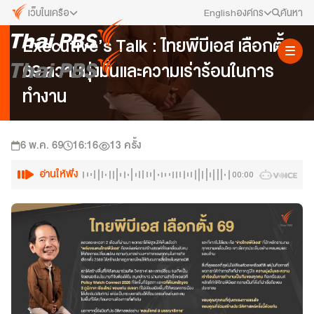
เว็บในเครือ
English
องค์กร
ค้นหา
Executive's Talk
Executive’s Talk : ไทยพีบีเอส เลือกตั้ง
เว็บไซต์ในเครือ
สมัครงาน/ฝึกงาน
69 ความมุ่งมั่นและความเร่าร้อนในการ
ALTV
ทีวีเรียนสนุก
ข่าวประชาสัมพันธ์
ทำงาน
VIPA
ทุกความสุข...ดูฟรี ไม่มีโฆษณา
คณะกรรมการนโยบาย ส.ส.ท.
The Active
6 พ.ค. 69
16:16
13
ครั้ง
พื้นที่นำเสนอวาระของสังคม
สภาผู้ชมและผู้ฟังรายการ
อ่านให้ฟัง
00:00
Thai PBS Kids
เรื่องราวดี ๆ สำหรับครอบครัว
รับเรื่องร้องเรียน
Thai PBS Podcast
View The World via The Voice
ติดต่อเรา
Thai PBS World
We Bring Thailand to The World
About Thai PBS