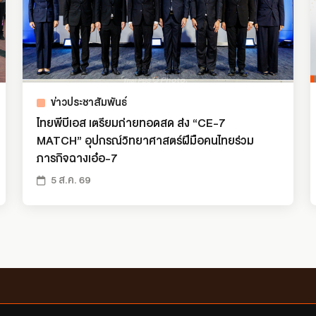
ข่าวประชาสัมพันธ์
ไทยพีบีเอส เตรียมถ่ายทอดสด ส่ง “CE-7
MATCH” อุปกรณ์วิทยาศาสตร์ฝีมือคนไทยร่วม
ภารกิจฉางเอ๋อ-7
5 ส.ค. 69