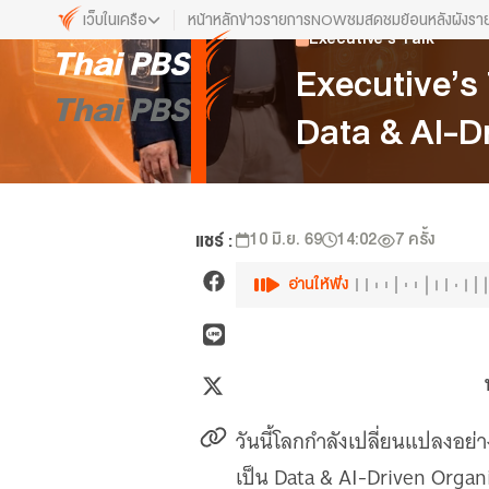
เว็บในเครือ
หน้าหลัก
ข่าว
รายการ
NOW
ชมสด
ชมย้อนหลัง
ผังรา
Executive's Talk
เว็บไซต์ในเครือ
Executive’s 
ALTV
Data & AI-D
ทีวีเรียนสนุก
VIPA
ทุกความสุข...ดูฟรี ไม่มีโฆษณา
The Active
แชร์ :
10 มิ.ย. 69
14:02
7
ครั้ง
พื้นที่นำเสนอวาระของสังคม
Thai PBS Kids
อ่านให้ฟัง
เรื่องราวดี ๆ สำหรับครอบครัว
Thai PBS Podcast
View The World via The Voice
Thai PBS World
We Bring Thailand to The World
วันนี้โลกกำลังเปลี่ยนแปลงอย่า
เป็น Data & AI-Driven Organ