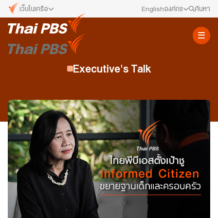
เว็บในเครือ
English
องค์กร
ค้นหา
เว็บไซต์ในเครือ
สมัครงาน/ฝึกงาน
ALTV
ทีวีเรียนสนุก
ข่าวประชาสัมพันธ์
Executive's Talk
VIPA
ทุกความสุข...ดูฟรี ไม่มีโฆษณา
คณะกรรมการนโยบาย ส.ส.ท.
The Active
พื้นที่นำเสนอวาระของสังคม
สภาผู้ชมและผู้ฟังรายการ
Thai PBS Kids
เรื่องราวดี ๆ สำหรับครอบครัว
รับเรื่องร้องเรียน
Thai PBS Podcast
View The World via The Voice
ติดต่อเรา
Thai PBS World
We Bring Thailand to The World
About Thai PBS