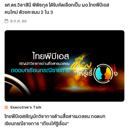
รศ.ดร.วิลาสินี พิพิธกุล ได้รับคัดเลือกเป็น ผอ.ไทยพีบีเอส
คนใหม่ ด้วยคะแนน 2 ใน 3
6 ก.ค. 60
Executive's Talk
ไทยพีบีเอสเชิญนักวิชาการด้านสื่อสารมวลชน ถอดบท
เรียนกรณีรายการ “เถียงให้รู้เรื่อง”