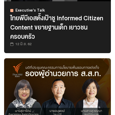
เว็บไซต์บริการ
C-SITE
Executive's Talk
เพราะพลังการสื่อสารอยู่ในมือคุณ
ไทยพีบีเอสตั้งเป้าชู Informed Citizen
Locals
Content ขยายฐานเด็ก เยาวชน
นิเวศสื่อสาธารณะท้องถิ่นคุณภาพ
ครอบครัว
Policy Watch
จับตาอนาคตประเทศไทย
12 มิ.ย. 62
The Visual
Making Data Visible
Thai PBS Verify
ตรวจสอบข่าวปลอม คัดกรองข่าวจริง