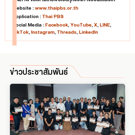
Website :
www.thaipbs.or.th
Application :
Thai PBS
Social Media :
Facebook
,
YouTube
,
X
,
LINE
,
TikTok
,
Instagram
,
Threads
,
LinkedIn
ข่าวประชาสัมพันธ์