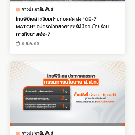
ข่าวประชาสัมพันธ์
ไทยพีบีเอส เตรียมถ่ายทอดสด ส่ง “CE-7
MATCH” อุปกรณ์วิทยาศาสตร์ฝีมือคนไทยร่วม
ภารกิจฉางเอ๋อ-7
5 ส.ค. 69
ข่าวประชาสัมพันธ์