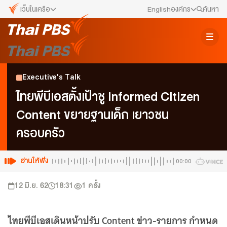
เว็บในเครือ
English
องค์กร
ค้นหา
เว็บไซต์ในเครือ
สมัครงาน/ฝึกงาน
ALTV
ทีวีเรียนสนุก
ข่าวประชาสัมพันธ์
Executive's Talk
VIPA
ทุกความสุข...ดูฟรี ไม่มีโฆษณา
คณะกรรมการนโยบาย ส.ส.ท.
ไทยพีบีเอสตั้งเป้าชู Informed Citizen
The Active
Content ขยายฐานเด็ก เยาวชน
พื้นที่นำเสนอวาระของสังคม
สภาผู้ชมและผู้ฟังรายการ
ครอบครัว
Thai PBS Kids
เรื่องราวดี ๆ สำหรับครอบครัว
รับเรื่องร้องเรียน
Thai PBS Podcast
อ่านให้ฟัง
00:00
View The World via The Voice
ติดต่อเรา
12 มิ.ย. 62
18:31
1
ครั้ง
Thai PBS World
We Bring Thailand to The World
About Thai PBS
ไทยพีบีเอสเดินหน้าปรับ Content ข่าว-รายการ กำหนด