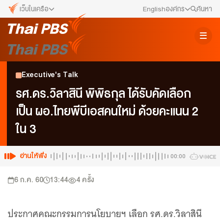
เว็บในเครือ
English
องค์กร
ค้นหา
เว็บไซต์ในเครือ
สมัครงาน/ฝึกงาน
ALTV
ทีวีเรียนสนุก
ข่าวประชาสัมพันธ์
Executive's Talk
VIPA
ทุกความสุข...ดูฟรี ไม่มีโฆษณา
คณะกรรมการนโยบาย ส.ส.ท.
รศ.ดร.วิลาสินี พิพิธกุล ได้รับคัดเลือก
The Active
เป็น ผอ.ไทยพีบีเอสคนใหม่ ด้วยคะแนน 2
พื้นที่นำเสนอวาระของสังคม
สภาผู้ชมและผู้ฟังรายการ
ใน 3
Thai PBS Kids
เรื่องราวดี ๆ สำหรับครอบครัว
รับเรื่องร้องเรียน
Thai PBS Podcast
อ่านให้ฟัง
00:00
View The World via The Voice
ติดต่อเรา
6 ก.ค. 60
13:44
4
ครั้ง
Thai PBS World
We Bring Thailand to The World
About Thai PBS
ประกาศคณะกรรมการนโยบายฯ เลือก รศ.ดร.วิลาสินี