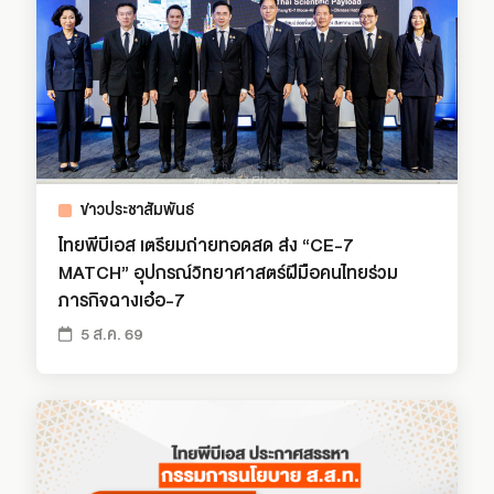
ข่าวประชาสัมพันธ์
ไทยพีบีเอส เตรียมถ่ายทอดสด ส่ง “CE-7
MATCH” อุปกรณ์วิทยาศาสตร์ฝีมือคนไทยร่วม
ภารกิจฉางเอ๋อ-7
5 ส.ค. 69