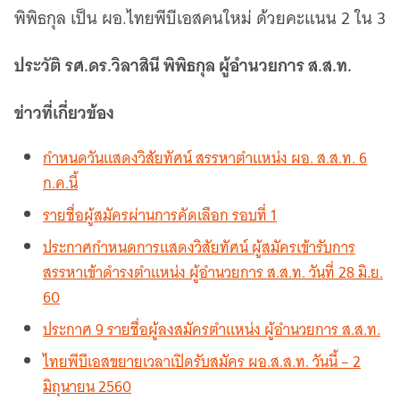
เว็บไซต์บริการ
พิพิธกุล เป็น ผอ.ไทยพีบีเอสคนใหม่ ด้วยคะแนน 2 ใน 3
C-SITE
เพราะพลังการสื่อสารอยู่ในมือคุณ
ประวัติ รศ.ดร.วิลาสินี พิพิธกุล ผู้อำนวยการ ส.ส.ท.
Locals
นิเวศสื่อสาธารณะท้องถิ่นคุณภาพ
ข่าวที่เกี่ยวข้อง
Policy Watch
จับตาอนาคตประเทศไทย
กำหนดวันแสดงวิสัยทัศน์ สรรหาตำแหน่ง ผอ. ส.ส.ท. 6
ก.ค.นี้
The Visual
Making Data Visible
รายชื่อผู้สมัครผ่านการคัดเลือก รอบที่ 1
Thai PBS Verify
ประกาศกำหนดการแสดงวิสัยทัศน์ ผู้สมัครเข้ารับการ
ตรวจสอบข่าวปลอม คัดกรองข่าวจริง
สรรหาเข้าดำรงตำแหน่ง ผู้อำนวยการ ส.ส.ท. วันที่ 28 มิ.ย.
60
ประกาศ 9 รายชื่อผู้ลงสมัครตำแหน่ง ผู้อำนวยการ ส.ส.ท.
ไทยพีบีเอสขยายเวลาเปิดรับสมัคร ผอ.ส.ส.ท. วันนี้ – 2
มิถุนายน 2560