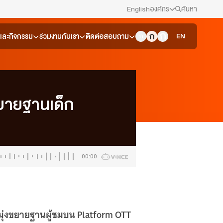
English
องค์กร
ค้นหา
สมัครงาน/ฝึกงาน
EN
วและกิจกรรม
ร่วมงานกับเรา
ติดต่อสอบถาม
ข่าวประชาสัมพันธ์
คณะกรรมการนโยบาย ส.ส.ท.
ขยายฐานเด็ก
สภาผู้ชมและผู้ฟังรายการ
รับเรื่องร้องเรียน
00:00
ติดต่อเรา
About Thai PBS
มุ่งขยายฐานผู้ชมบน Platform OTT