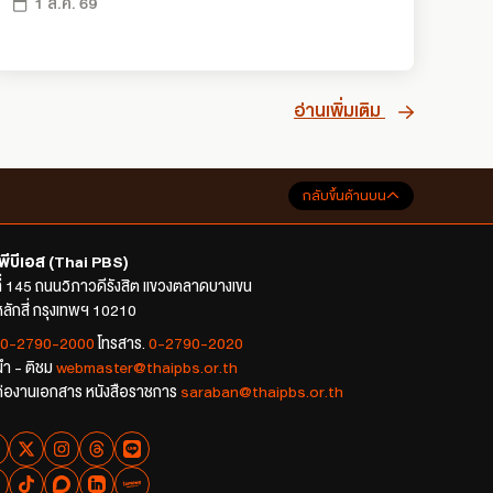
1 ส.ค. 69
อ่านเพิ่มเติม
กลับขึ้นด้านบน
พีบีเอส (Thai PBS)
ที่ 145 ถนนวิภาวดีรังสิต แขวงตลาดบางเขน
ลักสี่ กรุงเทพฯ 10210
0-2790-2000
โทรสาร.
0-2790-2020
นำ - ติชม
webmaster@thaipbs.or.th
ต่องานเอกสาร หนังสือราชการ
saraban@thaipbs.or.th