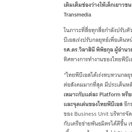
เว็บไซต์บริการ
เติมเต็มช่องว่างให้เด็กเยาว
C-SITE
Transmedia
เพราะพลังการสื่อสารอยู่ในมือคุณ
Locals
ในภาวะที่สื่อทุกสื่อกำลังปรับต
นิเวศสื่อสาธารณะท้องถิ่นคุณภาพ
บีเอสเร่งปรับกลยุทธ์เพื่อเดิ
Policy Watch
รศ.ดร.วิลาสินี พิพิธกุล ผู
จับตาอนาคตประเทศไทย
ทิศทางการทำงานของไทยพีบีเ
The Visual
Making Data Visible
“ไทยพีบีเอสได้เร่งทบทวนกลยุท
Thai PBS Verify
ตรวจสอบข่าวปลอม คัดกรองข่าวจริง
ต่อสังคมมากที่สุด มีประเด็นหล
เหมาะกับแต่ละ Platform หรือ
และจุดเด่นของไทยพีบีเอส
อีก
ของ Business Unit บริหารจั
กับเครือข่ายพันธมิตรได้ดีขึ้น 