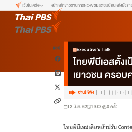
เว็บในเครือ
หน้าหลัก
ข่าว
รายการ
NOW
ชมสด
ชมย้อนหลัง
ผังรา
เว็บไซต์ในเครือ
ALTV
ทีวีเรียนสนุก
VIPA
แชร์ :
Executive's Talk
ทุกความสุข...ดูฟรี ไม่มีโฆษณา
ไทยพีบีเอสตั้ง
The Active
พื้นที่นำเสนอวาระของสังคม
เยาวชน ครอบค
Thai PBS Kids
เรื่องราวดี ๆ สำหรับครอบครัว
อ่านให้ฟัง
Thai PBS Podcast
View The World via The Voice
12 มิ.ย. 62
19:03
0
ครั้ง
Thai PBS World
We Bring Thailand to The World
ไทยพีบีเอสเดินหน้าปรับ Cont