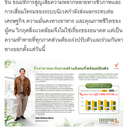
ขึ้น ขณะที่การสูญเสียความหลากหลายทางชีวภาพและ
เว็บไซต์บริการ
การเสื่อมโทรมของระบบนิเวศกำลังส่งผลกระทบต่อ
C-SITE
เพราะพลังการสื่อสารอยู่ในมือคุณ
เศรษฐกิจ ความมั่นคงทางอาหาร และคุณภาพชีวิตของ
Locals
ผู้คน วิกฤตสิ่งแวดล้อมจึงไม่ใช่เรื่องของอนาคต แต่เป็น
นิเวศสื่อสาธารณะท้องถิ่นคุณภาพ
ความท้าทายที่ทุกภาคส่วนต้องเร่งปรับตัวและร่วมกันหา
Policy Watch
ทางออกตั้งแต่วันนี้
จับตาอนาคตประเทศไทย
The Visual
Making Data Visible
Thai PBS Verify
ตรวจสอบข่าวปลอม คัดกรองข่าวจริง