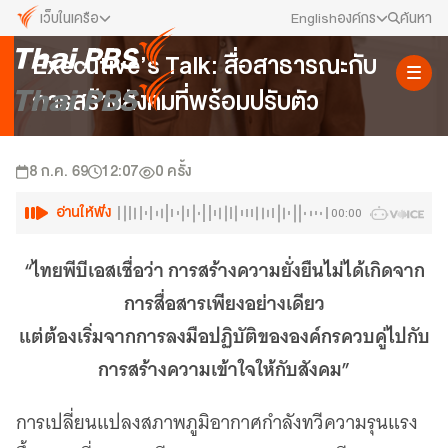
เว็บในเครือ
English
องค์กร
ค้นหา
Executive's Talk
Executive’s Talk: สื่อสาธารณะกับ
เว็บไซต์ในเครือ
สมัครงาน/ฝึกงาน
การสร้างสังคมที่พร้อมปรับตัว
ALTV
ทีวีเรียนสนุก
ข่าวประชาสัมพันธ์
VIPA
8 ก.ค. 69
12:07
ทุกความสุข...ดูฟรี ไม่มีโฆษณา
0
ครั้ง
คณะกรรมการนโยบาย ส.ส.ท.
The Active
อ่านให้ฟัง
00:00
พื้นที่นำเสนอวาระของสังคม
สภาผู้ชมและผู้ฟังรายการ
“ไทยพีบีเอสเชื่อว่า การสร้างความยั่งยืนไม่ได้เกิดจาก
Thai PBS Kids
เรื่องราวดี ๆ สำหรับครอบครัว
รับเรื่องร้องเรียน
การสื่อสารเพียงอย่างเดียว
Thai PBS Podcast
แต่ต้องเริ่มจากการลงมือปฏิบัติขององค์กรควบคู่ไปกับ
View The World via The Voice
ติดต่อเรา
การสร้างความเข้าใจให้กับสังคม”
Thai PBS World
We Bring Thailand to The World
About Thai PBS
การเปลี่ยนแปลงสภาพภูมิอากาศกำลังทวีความรุนแรง