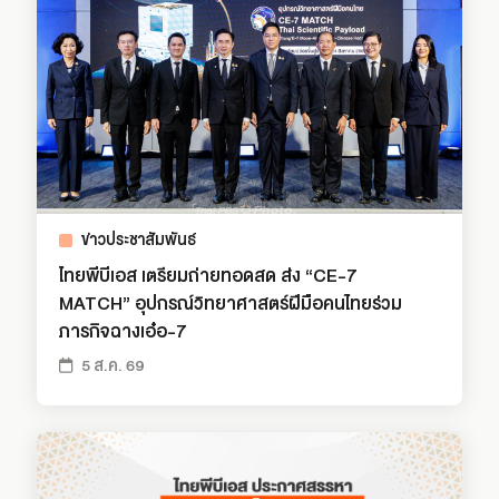
ข่าวประชาสัมพันธ์
ไทยพีบีเอส เตรียมถ่ายทอดสด ส่ง “CE-7
MATCH” อุปกรณ์วิทยาศาสตร์ฝีมือคนไทยร่วม
ภารกิจฉางเอ๋อ-7
5 ส.ค. 69