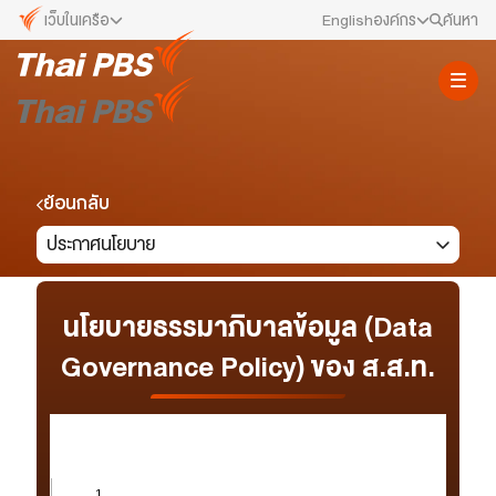
เว็บในเครือ
English
องค์กร
ค้นหา
เว็บไซต์ในเครือ
สมัครงาน/ฝึกงาน
ALTV
ทีวีเรียนสนุก
ข่าวประชาสัมพันธ์
VIPA
ทุกความสุข...ดูฟรี ไม่มีโฆษณา
คณะกรรมการนโยบาย ส.ส.ท.
ย้อนกลับ
The Active
ประกาศนโยบาย
พื้นที่นำเสนอวาระของสังคม
สภาผู้ชมและผู้ฟังรายการ
Thai PBS Kids
เรื่องราวดี ๆ สำหรับครอบครัว
รับเรื่องร้องเรียน
นโยบายธรรมาภิบาลข้อมูล (Data
Thai PBS Podcast
Governance Policy) ของ ส.ส.ท.
View The World via The Voice
ติดต่อเรา
Thai PBS World
We Bring Thailand to The World
About Thai PBS