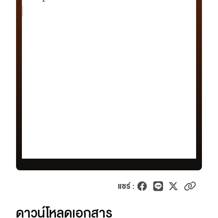
เว็บไซต์บริการ
C-SITE
เพราะพลังการสื่อสารอยู่ในมือคุณ
Locals
นิเวศสื่อสาธารณะท้องถิ่นคุณภาพ
Policy Watch
จับตาอนาคตประเทศไทย
The Visual
Making Data Visible
Thai PBS Verify
ตรวจสอบข่าวปลอม คัดกรองข่าวจริง
แชร์ :
ดาวน์โหลดเอกสาร