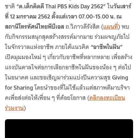
เว็บไซต์บริการ
“ด.เด็กคิดดี Thai PBS Kids Day 2562”
วันเสาร์
ชาติ
ใน
C-SITE
ที่ 12 มกราคม 2562 ตั้งแต่เวลา 07.00-15.00 น. ณ
เพราะพลังการสื่อสารอยู่ในมือคุณ
สถานีโทรทัศน์ไทยพีบีเอส
ถ.วิภาวดีรังสิต (
แผนที่
) พบ
Locals
นิเวศสื่อสาธารณะท้องถิ่นคุณภาพ
กับกิจกรรมสนุกสุดสร้างสรรค์มากมาย ร่วมผจญภัยไป
“อาชีพในฝัน”
ในจักรวาลแห่งอาชีพ ภายใต้แนวคิด
Policy Watch
จับตาอนาคตประเทศไทย
เปิดมุมมองใหม่ ๆ เกี่ยวกับอาชีพที่หลากหลาย เพื่อสร้าง
The Visual
แรงบันดาลใจต่อการเลือกอาชีพในฝันของน้อง ๆ ต่อไป
Making Data Visible
Giving
ในอนาคต และขอเชิญมาร่วมแบ่งปันความสุข
Thai PBS Verify
ตรวจสอบข่าวปลอม คัดกรองข่าวจริง
for Sharing
โดยนำของที่ไม่ใช้แล้วแต่สภาพดีมาบริจา
คเพื่อส่งต่อให้เพื่อน ๆ ที่ด้อยโอกาส (
คลิกลงทะเบียน
ร่วมงาน
)