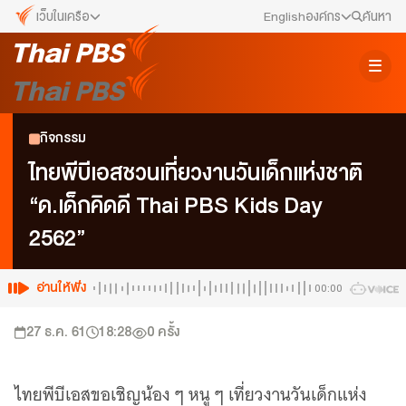
เว็บในเครือ
English
องค์กร
ค้นหา
เว็บไซต์ในเครือ
สมัครงาน/ฝึกงาน
ALTV
ทีวีเรียนสนุก
ข่าวประชาสัมพันธ์
กิจกรรม
VIPA
ทุกความสุข...ดูฟรี ไม่มีโฆษณา
คณะกรรมการนโยบาย ส.ส.ท.
ไทยพีบีเอสชวนเที่ยวงานวันเด็กแห่งชาติ
The Active
“ด.เด็กคิดดี Thai PBS Kids Day
พื้นที่นำเสนอวาระของสังคม
สภาผู้ชมและผู้ฟังรายการ
2562”
Thai PBS Kids
เรื่องราวดี ๆ สำหรับครอบครัว
รับเรื่องร้องเรียน
Thai PBS Podcast
อ่านให้ฟัง
00:00
View The World via The Voice
ติดต่อเรา
27 ธ.ค. 61
18:28
0
ครั้ง
Thai PBS World
We Bring Thailand to The World
About Thai PBS
ไทยพีบีเอสขอเชิญน้อง ๆ หนู ๆ เที่ยวงานวันเด็กแห่ง