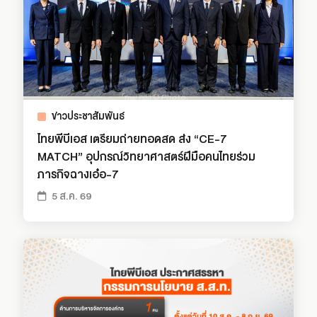
ข่าวประชาสัมพันธ์
ไทยพีบีเอส เตรียมถ่ายทอดสด ส่ง “CE-7
MATCH” อุปกรณ์วิทยาศาสตร์ฝีมือคนไทยร่วม
ภารกิจฉางเอ๋อ-7
5 ส.ค. 69