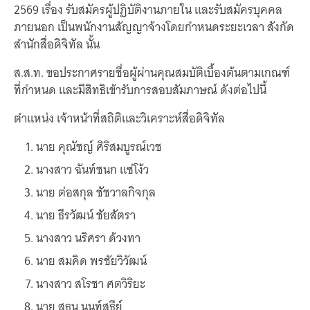
เว็บไซต์บริการ
2569 เรื่อง รับสมัครผู้ปฏิบัติงานภายใน และรับสมัครบุคคล
ภายนอก เป็นพนักงานสัญญาจ้างโดยกำหนดระยะเวลา สังกัด
C-SITE
เพราะพลังการสื่อสารอยู่ในมือคุณ
สำนักสื่อดิจิทัล นั้น
Locals
ส.ส.ท. ขอประกาศรายชื่อผู้ผ่านคุณสมบัติเบื้องต้นตามเกณฑ์
นิเวศสื่อสาธารณะท้องถิ่นคุณภาพ
ที่กำหนด และมีสิทธิเข้ารับการสอบสัมภาษณ์ ดังต่อไปนี้
Policy Watch
ตำแหน่ง เจ้าหน้าที่สถิติและวิเคราะห์สื่อดิจิทัล
จับตาอนาคตประเทศไทย
The Visual
นาย คุณัชญ์ ศิริสมบูรณ์เวช
Making Data Visible
นางสาว ฉันท์ชนก แซ่โง้ว
Thai PBS Verify
นาย ต่อสกุล ชัชวาลกิจกุล
ตรวจสอบข่าวปลอม คัดกรองข่าวจริง
นาย ธีรวัฒน์ ชัยสัตรา
นางสาว นริศรา ด้วงทา
นาย สมคิด พรชัยวิวัฒน์
นางสาว สโรชา ศตวิริยะ
นาย สุธน นนท์สุธีย์