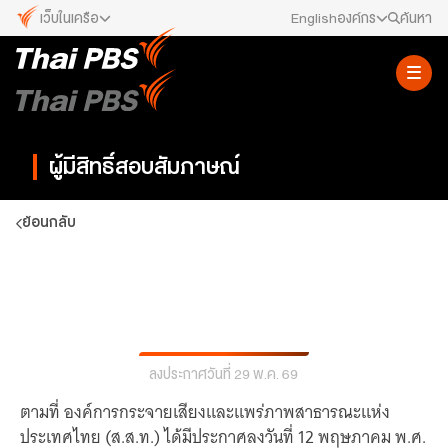
เว็บในเครือ
English
องค์กร
ค้นหา
เว็บไซต์ในเครือ
สมัครงาน/ฝึกงาน
ALTV
ทีวีเรียนสนุก
ข่าวประชาสัมพันธ์
VIPA
ผู้มีสิทธิ์สอบสัมภาษณ์
ทุกความสุข...ดูฟรี ไม่มีโฆษณา
คณะกรรมการนโยบาย ส.ส.ท.
The Active
ย้อนกลับ
พื้นที่นำเสนอวาระของสังคม
สภาผู้ชมและผู้ฟังรายการ
Thai PBS Kids
เรื่องราวดี ๆ สำหรับครอบครัว
ผู้มีสิทธิเข้ารับการสอบสัมภาษณ์ ตำแหน่ง เจ้า
รับเรื่องร้องเรียน
Thai PBS Podcast
หน้าที่สถิติและวิเคราะห์สื่อดิจิทัล
View The World via The Voice
ติดต่อเรา
Thai PBS World
ลงประกาศวันที่ 29 พ.ค. 69
We Bring Thailand to The World
About Thai PBS
ตามที่ องค์การกระจายเสียงและแพร่ภาพสาธารณะแห่ง
ประเทศไทย (ส.ส.ท.) ได้มีประกาศลงวันที่ 12 พฤษภาคม พ.ศ.