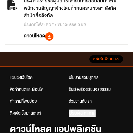
ประกาศรายชื่อผู้มีสิทธิเข้ารับการสอบสัมภาษณ์
พนักงานสัญญาจ้างโดยกำหนดระยะเวลา สังกัด
สำนักสื่อดิจิทัล
ประเภทไฟล์: PDF • ขนาด: 566.9 KB
ดาวน์โหลด
กลับขึ้นด้านบน
แผนผังเว็บไซต์
นโยบายส่วนบุคคล
ข้อกำหนดและเงื่อนไข
รับเรื่องร้องเรียนจริยธรรม
คำถามที่พบบ่อย
ร่วมงานกับเรา
ปรับตั้งค่าคุกกี้
ติดต่อเว็บมาสเตอร์
ดาวน์โหลด แอปพลิเคชัน