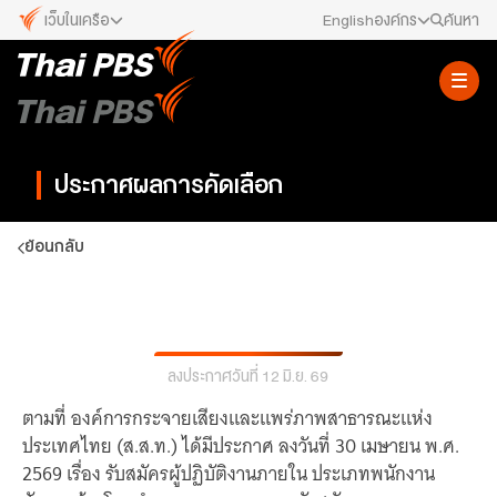
เว็บในเครือ
English
องค์กร
ค้นหา
เว็บไซต์ในเครือ
สมัครงาน/ฝึกงาน
ALTV
ทีวีเรียนสนุก
ข่าวประชาสัมพันธ์
VIPA
ประกาศผลการคัดเลือก
ทุกความสุข...ดูฟรี ไม่มีโฆษณา
คณะกรรมการนโยบาย ส.ส.ท.
The Active
ย้อนกลับ
พื้นที่นำเสนอวาระของสังคม
สภาผู้ชมและผู้ฟังรายการ
Thai PBS Kids
เรื่องราวดี ๆ สำหรับครอบครัว
ผลการคัดเลือกพนักงาน ตำแหน่ง วิศวกร
รับเรื่องร้องเรียน
Thai PBS Podcast
View The World via The Voice
ลงประกาศวันที่ 12 มิ.ย. 69
ติดต่อเรา
Thai PBS World
ตามที่ องค์การกระจายเสียงและแพร่ภาพสาธารณะแห่ง
We Bring Thailand to The World
ประเทศไทย (ส.ส.ท.) ได้มีประกาศ ลงวันที่ 30 เมษายน พ.ศ.
About Thai PBS
2569 เรื่อง รับสมัครผู้ปฏิบัติงานภายใน ประเภทพนักงาน