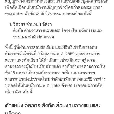
สัญญาจ้างโดยกำหนดระยะเวลา และรับสมัครบุคคลภายนอก
เว็บไซต์บริการ
เพื่อคัดเลือกเป็นพนักงานสัญญาจ้างโดยกำหนดระยะเวลา
C-SITE
ของ ส.ส.ท. สังกัด สำนักวิศวกรรม รายละเอียด ดังนี้
เพราะพลังการสื่อสารอยู่ในมือคุณ
วิศวกร จำนวน 1 อัตรา
Locals
นิเวศสื่อสาธารณะท้องถิ่นคุณภาพ
สังกัด ส่วนงานวางแผนและบริการ ฝ่ายนวัตกรรมและ
วางแผน สำนักวิศวกรรม
Policy Watch
จับตาอนาคตประเทศไทย
ทั้งนี้ ผู้ที่ผ่านการสอบข้อเขียน และมีสิทธิเข้ารับการสอบ
The Visual
สัมภาษณ์ เมื่อวันที่ 9 มิถุนายน พ.ศ. 2569 คณะกรรมการ
Making Data Visible
สรรหาและคัดเลือก ได้ดำเนินการประเมินความรู้ ความ
Thai PBS Verify
สามารถของผู้สมัครเรียบร้อยแล้ว อาศัยอำนาจตามความใน
ตรวจสอบข่าวปลอม คัดกรองข่าวจริง
ข้อ 15 แห่งระเบียบองค์การกระจายเสียงและแพร่ภาพ
สาธารณะแห่งประเทศไทย ว่าด้วยหลักเกณฑ์และวิธีการจ้าง
บุคคลให้เป็นพนักงาน พ.ศ. 2563 จึงขอประกาศผลการคัด
เลือก ดังต่อไปนี้
ตำแหน่ง วิศวกร สังกัด ส่วนงานวางแผนและ
บริการ