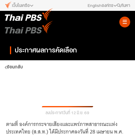
เว็บในเครือ
English
องค์กร
ค้นหา
เว็บไซต์ในเครือ
สมัครงาน/ฝึกงาน
ALTV
ทีวีเรียนสนุก
ข่าวประชาสัมพันธ์
VIPA
ประกาศผลการคัดเลือก
ทุกความสุข...ดูฟรี ไม่มีโฆษณา
คณะกรรมการนโยบาย ส.ส.ท.
The Active
ย้อนกลับ
พื้นที่นำเสนอวาระของสังคม
สภาผู้ชมและผู้ฟังรายการ
Thai PBS Kids
เรื่องราวดี ๆ สำหรับครอบครัว
ผลการคัดเลือกพนักงาน ตำแหน่ง เจ้าหน้าที่
รับเรื่องร้องเรียน
Thai PBS Podcast
สนับสนุนการบริหารสำนักข่าวสังกัด สำนักข่าว
View The World via The Voice
ติดต่อเรา
Thai PBS World
ลงประกาศวันที่ 12 มิ.ย. 69
We Bring Thailand to The World
About Thai PBS
ตามที่ องค์การกระจายเสียงและแพร่ภาพสาธารณะแห่ง
ประเทศไทย (ส.ส.ท.) ได้มีประกาศลงวันที่ 28 เมษายน พ.ศ.