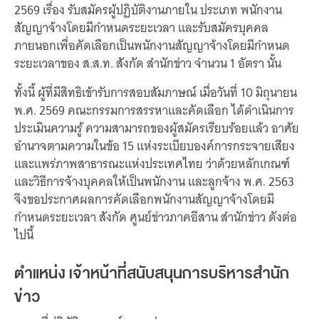
เว็บไซต์บริการ
2569 เรื่อง รับสมัครผู้ปฏิบัติงานภายใน ประเภท พนักงาน
สัญญาจ้างโดยมีกำหนดระยะเวลา และรับสมัครบุคคล
C-SITE
เพราะพลังการสื่อสารอยู่ในมือคุณ
ภายนอกเพื่อคัดเลือกเป็นพนักงานสัญญาจ้างโดยมีกำหนด
ระยะเวลาของ ส.ส.ท. สังกัด สำนักข่าว จำนวน 1 อัตรา นั้น
Locals
นิเวศสื่อสาธารณะท้องถิ่นคุณภาพ
ทั้งนี้ ผู้ที่มีสิทธิเข้ารับการสอบสัมภาษณ์ เมื่อวันที่ 10 มิถุนายน
Policy Watch
พ.ศ. 2569 คณะกรรมการสรรหาและคัดเลือก ได้ดำเนินการ
จับตาอนาคตประเทศไทย
ประเมินความรู้ ความสามารถของผู้สมัครเรียบร้อยแล้ว อาศัย
อำนาจตามความในข้อ 15 แห่งระเบียบองค์การกระจายเสียง
The Visual
Making Data Visible
และแพร่ภาพสาธารณะแห่งประเทศไทย ว่าด้วยหลักเกณฑ์
และวิธีการจ้างบุคคลให้เป็นพนักงาน และลูกจ้าง พ.ศ. 2563
Thai PBS Verify
ตรวจสอบข่าวปลอม คัดกรองข่าวจริง
จึงขอประกาศผลการคัดเลือกพนักงานสัญญาจ้างโดยมี
กำหนดระยะเวลา สังกัด ศูนย์ข่าวภาคอีสาน สำนักข่าว ดังต่อ
ไปนี้
ตำแหน่ง เจ้าหน้าที่สนับสนุนการบริหารสำนัก
ข่าว