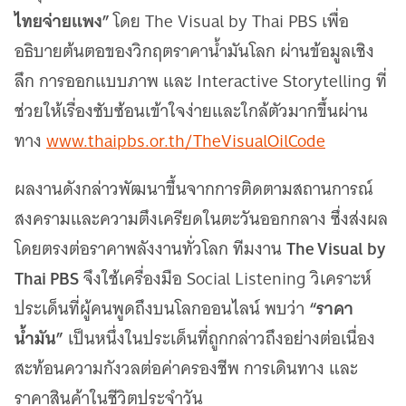
เว็บไซต์บริการ
ไทยจ่ายแพง”
โดย The Visual by Thai PBS เพื่อ
C-SITE
อธิบายต้นตอของวิกฤตราคาน้ำมันโลก ผ่านข้อมูลเชิง
เพราะพลังการสื่อสารอยู่ในมือคุณ
ลึก การออกแบบภาพ และ Interactive Storytelling ที่
Locals
นิเวศสื่อสาธารณะท้องถิ่นคุณภาพ
ช่วยให้เรื่องซับซ้อนเข้าใจง่ายและใกล้ตัวมากขึ้นผ่าน
Policy Watch
ทาง
www.thaipbs.or.th/TheVisualOilCode
จับตาอนาคตประเทศไทย
The Visual
ผลงานดังกล่าวพัฒนาขึ้นจากการติดตามสถานการณ์
Making Data Visible
สงครามและความตึงเครียดในตะวันออกกลาง ซึ่งส่งผล
Thai PBS Verify
The Visual by
โดยตรงต่อราคาพลังงานทั่วโลก ทีมงาน
ตรวจสอบข่าวปลอม คัดกรองข่าวจริง
Thai PBS
จึงใช้เครื่องมือ Social Listening วิเคราะห์
“ราคา
ประเด็นที่ผู้คนพูดถึงบนโลกออนไลน์ พบว่า
น้ำมัน”
เป็นหนึ่งในประเด็นที่ถูกกล่าวถึงอย่างต่อเนื่อง
สะท้อนความกังวลต่อค่าครองชีพ การเดินทาง และ
ราคาสินค้าในชีวิตประจำวัน