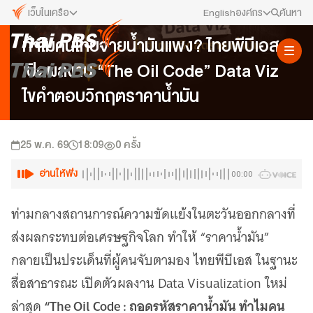
เว็บในเครือ
English
องค์กร
ค้นหา
ข่าวประชาสัมพันธ์
ทำไมคนไทยจ่ายน้ำมันแพง? ไทยพีบีเอส
เว็บไซต์ในเครือ
สมัครงาน/ฝึกงาน
เปิดผลงาน “The Oil Code” Data Viz
ALTV
ทีวีเรียนสนุก
ข่าวประชาสัมพันธ์
ไขคำตอบวิกฤตราคาน้ำมัน
VIPA
ทุกความสุข...ดูฟรี ไม่มีโฆษณา
คณะกรรมการนโยบาย ส.ส.ท.
The Active
25 พ.ค. 69
18:09
0
ครั้ง
พื้นที่นำเสนอวาระของสังคม
สภาผู้ชมและผู้ฟังรายการ
อ่านให้ฟัง
00:00
Thai PBS Kids
เรื่องราวดี ๆ สำหรับครอบครัว
รับเรื่องร้องเรียน
ท่ามกลางสถานการณ์ความขัดแย้งในตะวันออกกลางที่
Thai PBS Podcast
ส่งผลกระทบต่อเศรษฐกิจโลก ทำให้ “ราคาน้ำมัน”
View The World via The Voice
ติดต่อเรา
กลายเป็นประเด็นที่ผู้คนจับตามอง ไทยพีบีเอส ในฐานะ
Thai PBS World
We Bring Thailand to The World
About Thai PBS
สื่อสาธารณะ เปิดตัวผลงาน Data Visualization ใหม่
“The Oil Code : ถอดรหัสราคาน้ำมัน ทำไมคน
ล่าสุด