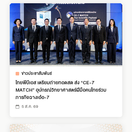
ข่าวประชาสัมพันธ์
ไทยพีบีเอส เตรียมถ่ายทอดสด ส่ง “CE-7
MATCH” อุปกรณ์วิทยาศาสตร์ฝีมือคนไทยร่วม
ภารกิจฉางเอ๋อ-7
5 ส.ค. 69