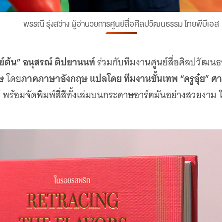
พรรณี รุ่งสว่าง ผู้อำนวยการศูนย์สื่อศิลปวัฒนธรรม ไทยพีบีเอส
์ต้น” อนุสรณ์ ติปยานนท์
ร่วมกับทีมงานศูนย์สื่อศิลปวัฒน
ภาคภาษาอังกฤษ แปลโดย ทีมงานขั้นเทพ “ครูอุ๋ย” ศา
ษ โดย
์
พร้อมจัดพิมพ์สี่สีทั้งเล่มบนกระดาษอาร์ตมันอย่างสวยงาม 