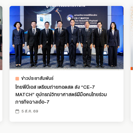
ข่าวประชาสัมพันธ์
ไทยพีบีเอส เตรียมถ่ายทอดสด ส่ง “CE-7
MATCH” อุปกรณ์วิทยาศาสตร์ฝีมือคนไทยร่วม
ภารกิจฉางเอ๋อ-7
5 ส.ค. 69