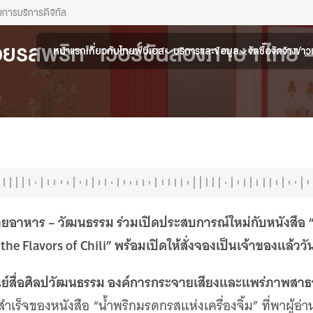
ยการ
บริการดิจิทัล
อยรสพริก” เวอร์ชันสองภาษา ไทย –
หน้าแรก
เกี่ยวกับไทยพีบีเอส
บริการและข้อมูล
จัดซื้อจัดจ้าง
ข่า
ยอาหาร – วัฒนธรรม ร่วมเปิดประสบการณ์ใหม่กับหนังสือ 
he Flavors of Chili” พร้อมเปิดให้สั่งจองเป็นเจ้าของแล้ววัน
ศูนย์สื่อศิลปวัฒนธรรม องค์การกระจายเสียงและแพร่ภาพสา
เร็จของหนังสือ “น้ำพริกมรดกรสแห่งเครื่องจิ้ม” ที่พาผู้อ