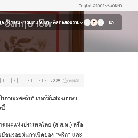
English
องค์กร
ค้นหา
 อังกฤษ เปิด
สมัครงาน/ฝึกงาน
EN
วและกิจกรรม
ร่วมงานกับเรา
ติดต่อสอบถาม
ข่าวประชาสัมพันธ์
คณะกรรมการนโยบาย ส.ส.ท.
สภาผู้ชมและผู้ฟังรายการ
00:00
รับเรื่องร้องเรียน
“ในรอยรสพริก” เวอร์ชันสองภาษา
นี้
ติดต่อเรา
ธารณะแห่งประเทศไทย (ส.ส.ท.) หรือ
About Thai PBS
่านย้อนรอยต้นกำเนิดของ “พริก” และ