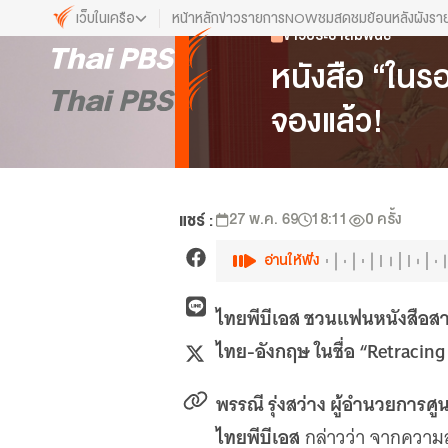
เว็บในเครือ
หน้าหลัก
ข่าว
รายการ
NOW
ชมสด
ชมย้อนหลัง
ผังรา
ข่าวประชาสัมพันธ์
เว็บไซต์ในเครือ
หนังสือ “ในร
ALTV
จองแล้ว!
ทีวีเรียนสนุก
VIPA
ทุกความสุข...ดูฟรี ไม่มีโฆษณา
The Active
แชร์ :
27 พ.ค. 69
18:11
0
ครั้ง
พื้นที่นำเสนอวาระของสังคม
Thai PBS Kids
อ่านให้ฟัง
เรื่องราวดี ๆ สำหรับครอบครัว
ไทยพีบีเอส ชวนแฟนหนังสือสา
Thai PBS Podcast
View The World via The Voice
ไทย-อังกฤษ ในชื่อ “Retracing t
Thai PBS World
We Bring Thailand to The World
พรรณี รุ่งสว่าง ผู้อำนวยการ
ไทยพีบีเอส
กล่าวว่า จากความสำ