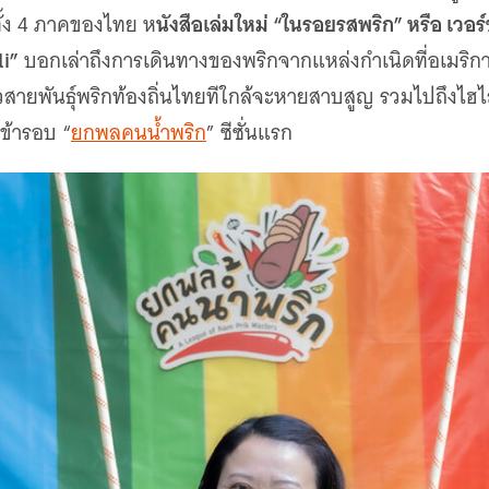
นังสือเล่มใหม่ “ในรอยรสพริก” หรือ เว
ทั้ง 4 ภาคของไทย ห
li”
บอกเล่าถึงการเดินทางของพริกจากแหล่งกำเนิดที่อเมริกาใต้
สายพันธุ์พริกท้องถิ่นไทยทีใกล้จะหายสาบสูญ รวมไปถึงไฮไล
เข้ารอบ “
ยกพลคนน้ำพริก
” ซีซั่นแรก