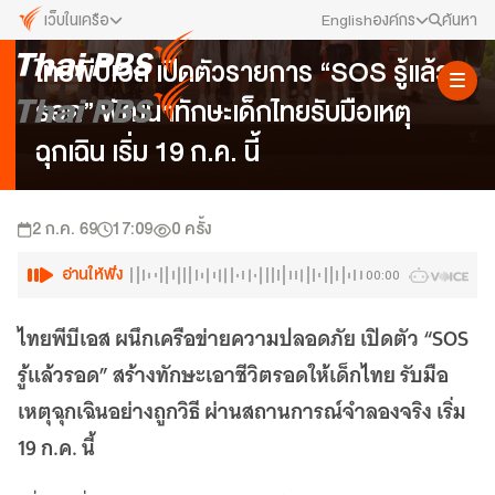
เว็บในเครือ
English
องค์กร
ค้นหา
ข่าวประชาสัมพันธ์
ไทยพีบีเอส เปิดตัวรายการ “SOS รู้แล้ว
เว็บไซต์ในเครือ
สมัครงาน/ฝึกงาน
รอด” พัฒนาทักษะเด็กไทยรับมือเหตุ
ALTV
ทีวีเรียนสนุก
ข่าวประชาสัมพันธ์
ฉุกเฉิน เริ่ม 19 ก.ค. นี้
VIPA
ทุกความสุข...ดูฟรี ไม่มีโฆษณา
คณะกรรมการนโยบาย ส.ส.ท.
The Active
2 ก.ค. 69
17:09
0
ครั้ง
พื้นที่นำเสนอวาระของสังคม
สภาผู้ชมและผู้ฟังรายการ
อ่านให้ฟัง
00:00
Thai PBS Kids
เรื่องราวดี ๆ สำหรับครอบครัว
รับเรื่องร้องเรียน
ไทยพีบีเอส ผนึกเครือข่ายความปลอดภัย เปิดตัว “SOS
Thai PBS Podcast
รู้แล้วรอด” สร้างทักษะเอาชีวิตรอดให้เด็กไทย รับมือ
View The World via The Voice
ติดต่อเรา
เหตุฉุกเฉินอย่างถูกวิธี ผ่านสถานการณ์จำลองจริง เริ่ม
Thai PBS World
We Bring Thailand to The World
19 ก.ค. นี้
About Thai PBS