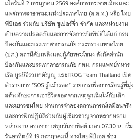
เมื่อวันที่ 2 กรกฎาคม 2569 องค์การกระจายเสียงและ
เว็บไซต์บริการ
แพร่ภาพสาธารณะแห่งประเทศไทย (ส.ส.ท.) หรือ ไทย
C-SITE
เพราะพลังการสื่อสารอยู่ในมือคุณ
พีบีเอส ร่วมกับ บริษัท ซูเปอร์จิ๋ว จำกัด และหน่วยงาน
Locals
ด้านความปลอดภัยและการจัดการภัยพิบัติได้แก่ กรม
นิเวศสื่อสาธารณะท้องถิ่นคุณภาพ
ป้องกันและบรรเทาสาธารณภัย กระทรวงมหาดไทย
Policy Watch
จับตาอนาคตประเทศไทย
(ปภ.) สถานีดับเพลิงและกู้ภัยพระโขนง สังกัดสำนัก
The Visual
ป้องกันและบรรเทาสาธารณภัย กทม. กรมแพทย์ทหาร
Making Data Visible
เรือ มูลนิธิร่วมกตัญญู และFROG Team Thailand เปิด
Thai PBS Verify
ตัวรายการ “SOS รู้แล้วรอด” รายการเพื่อการเรียนรู้ที่มุ่ง
ตรวจสอบข่าวปลอม คัดกรองข่าวจริง
สร้างทักษะการเอาชีวิตรอดจากเหตุฉุกเฉินให้กับเด็ก
และเยาวชนไทย ผ่านการจำลองสถานการณ์เสมือนจริง
และการฝึกปฏิบัติร่วมกับผู้เชี่ยวชาญจากหลากหลาย
หน่วยงาน ออกอากาศทุกวันอาทิตย์ เวลา 07.30 น. เริ่ม
วันอาทิตย์ที่ 19 กรกฎาคมนี้ ทางไทยพีบีเอส ช่อง