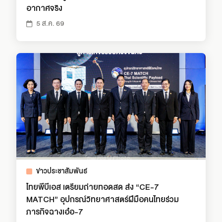
อากาศจริง
5 ส.ค. 69
ข่าวประชาสัมพันธ์
ไทยพีบีเอส เตรียมถ่ายทอดสด ส่ง “CE-7
MATCH” อุปกรณ์วิทยาศาสตร์ฝีมือคนไทยร่วม
ภารกิจฉางเอ๋อ-7