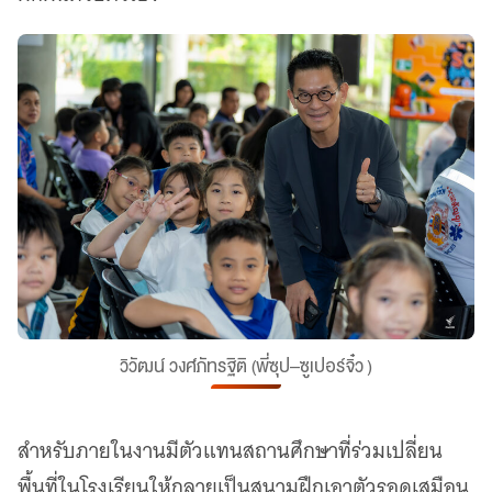
วิวัฒน์ วงศ์ภัทรฐิติ (พี่ซุป–ซูเปอร์จิ๋ว )
สำหรับภายในงานมีตัวแทนสถานศึกษาที่ร่วมเปลี่ยน
พื้นที่ในโรงเรียนให้กลายเป็นสนามฝึกเอาตัวรอดเสมือน