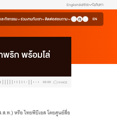
English
องค์กร
ค้นหา
สมัครงาน/ฝึกงาน
EN
วและกิจกรรม
ร่วมงานกับเรา
ติดต่อสอบถาม
ข่าวประชาสัมพันธ์
คณะกรรมการนโยบาย ส.ส.ท.
พริก พร้อมโล่
สภาผู้ชมและผู้ฟังรายการ
รับเรื่องร้องเรียน
00:00
ติดต่อเรา
About Thai PBS
.ท.) หรือ ไทยพีบีเอส โดยศูนย์สื่อ