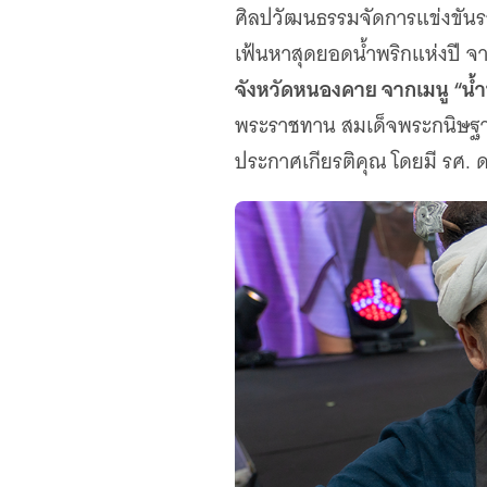
เว็บไซต์บริการ
ศิลปวัฒนธรรมจัดการแข่งขันรอ
C-SITE
เฟ้นหาสุดยอดน้ำพริกแห่งปี จาก
เพราะพลังการสื่อสารอยู่ในมือคุณ
จังหวัดหนองคาย จากเมนู “น้ำพ
Locals
พระราชทาน สมเด็จพระกนิษฐาธ
นิเวศสื่อสาธารณะท้องถิ่นคุณภาพ
ประกาศเกียรติคุณ โดยมี รศ. ดร
Policy Watch
จับตาอนาคตประเทศไทย
The Visual
Making Data Visible
Thai PBS Verify
ตรวจสอบข่าวปลอม คัดกรองข่าวจริง