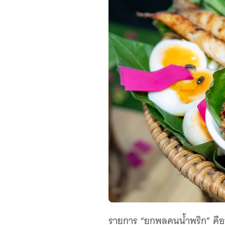
รายการ “ยกพลคนน้ำพริก” คือบ