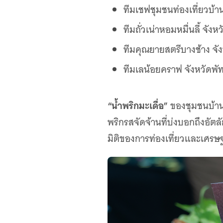
ทีมเชฟชุมชนท่องเที่ยวบ้าน
ทีมถั่วเน่าหอมหมื่นลี้ จังห
ทีมคุณยายสตรีบางช้าง จั
ทีมเลน้อยคราฟ จังหวัดพัท
“น้ำพริกมะเดื่อ”
ของชุมชนบ้านเ
พริกรสจัดจ้านที่บ่งบอกถึงอัต
มิติของการท่องเที่ยวและเศรษ