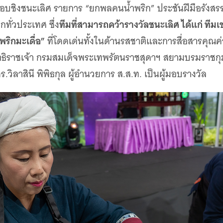
บชิงชนะเลิศ รายการ “ยกพลคนน้ำพริก” ประชันฝีมือรังสรรค
ทีมที่สามารถคว้ารางวัลชนะเลิศ ได้แก่ ทีมเช
ทั่วประเทศ ซึ่ง
ริกมะเดื่อ”
ที่โดดเด่นทั้งในด้านรสชาติและการสื่อสารคุณค่
ิราชเจ้า กรมสมเด็จพระเทพรัตนราชสุดาฯ สยามบรมราชกุม
.วิลาสินี พิพิธกุล ผู้อำนวยการ ส.ส.ท. เป็นผู้มอบรางวัล