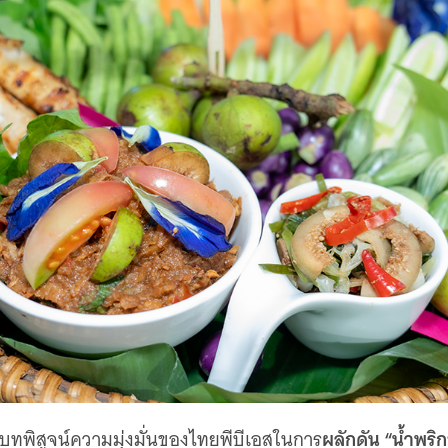
ผลักดัน “น้ำพริก
ทพิสูจน์ความมุ่งมั่นของไทยพีบีเอสในการ