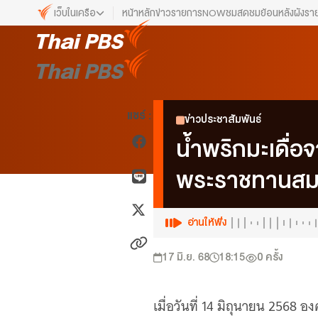
เว็บในเครือ
หน้าหลัก
ข่าว
รายการ
NOW
ชมสด
ชมย้อนหลัง
ผังรา
เว็บไซต์ในเครือ
ALTV
ทีวีเรียนสนุก
VIPA
แชร์ :
ข่าวประชาสัมพันธ์
ทุกความสุข...ดูฟรี ไม่มีโฆษณา
น้ำพริกมะเดื่
The Active
พื้นที่นำเสนอวาระของสังคม
พระราชทานสม
Thai PBS Kids
เรื่องราวดี ๆ สำหรับครอบครัว
อ่านให้ฟัง
Thai PBS Podcast
View The World via The Voice
17 มิ.ย. 68
18:15
0
ครั้ง
Thai PBS World
We Bring Thailand to The World
เมื่อวันที่ 14 มิถุนายน 2568