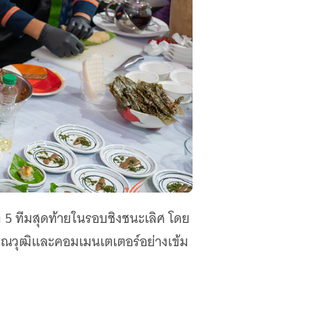
ง 5 ทีมสุดท้ายในรอบชิงชนะเลิศ โดย
ณวุฒิและคอมเมนเตเตอร์อย่างเข้ม