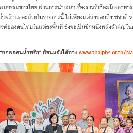
ฒนธรรมของไทย ผ่านการนำเสนอเรื่องราวที่เชื่อมโยงอาหารก
้ำพริกแต่ละถ้วยในรายการนี้ ไม่เพียงแต่บ่งบอกถึงรสชาติ หา
์ของคนไทยในแต่ละพื้นที่ ซึ่งจะเป็นอีกหนึ่งพลังสำคัญในกา
ยกพลคนน้ำพริก” ย้อนหลังได้ทาง
www.thaipbs.or.th/N