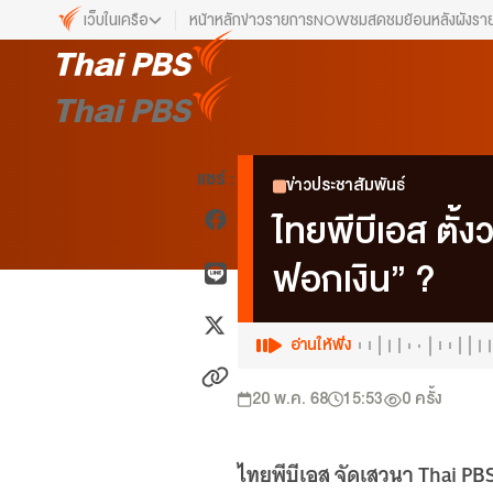
เว็บในเครือ
หน้าหลัก
ข่าว
รายการ
NOW
ชมสด
ชมย้อนหลัง
ผังรา
เว็บไซต์ในเครือ
ALTV
ทีวีเรียนสนุก
VIPA
แชร์ :
ข่าวประชาสัมพันธ์
ทุกความสุข...ดูฟรี ไม่มีโฆษณา
ไทยพีบีเอส ตั้
The Active
พื้นที่นำเสนอวาระของสังคม
ฟอกเงิน” ?
Thai PBS Kids
เรื่องราวดี ๆ สำหรับครอบครัว
อ่านให้ฟัง
Thai PBS Podcast
View The World via The Voice
20 พ.ค. 68
15:53
0
ครั้ง
Thai PBS World
We Bring Thailand to The World
ไทยพีบีเอส จัดเสวนา Thai PB