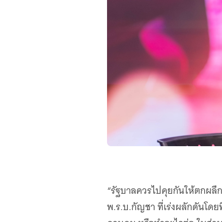
“รัฐบาลควรไปคุยกันให้ตกผลึกก
พ.ร.บ.กัญชา ที่เร่งผลักดันโด