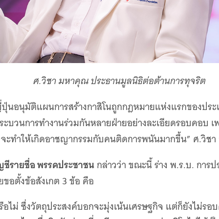
ศ.วิชา มหาคุณ ประธานมูลนิธิต่อต้านการทุจริต
ลญี่ปุ่นอนุมัติแผนการสร้างกาสิโนถูกกฎหมายแห่งแรกของประ
นมีกระบวนการทำงานร่วมกันหลายฝ่ายอย่างละเอียดรอบคอบ เ
า จะทำให้เกิดอาชญากรรมกับคนติดการพนันมากขึ้น” ศ.วิชา 
ัญชีรายชื่อ พรรคประชาชน
กล่าวว่า ขณะนี้ ร่าง พ.ร.บ. กา
ขอตั้งข้อสังเกต 3 ข้อ คือ
ือไม่ ซึ่งวัตถุประสงค์บอกจะมุ่งเน้นเศรษฐกิจ แต่ก็ยังไม