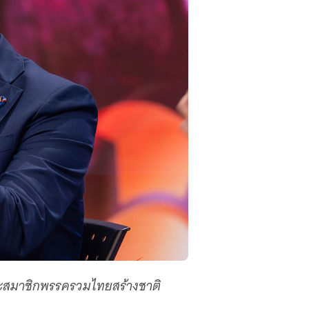
ละสมาชิกพรรครวมไทยสร้างชาติ