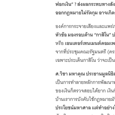
เว็บไซต์บริการ
ฟอกเงิน” ? ส่งผลกระทบทางสังค
C-SITE
ออกกฎหมายไม่รัดกุม อาจเกิ
เพราะพลังการสื่อสารอยู่ในมือคุณ
Locals
องค์การกระจายเสียงและแพร่
นิเวศสื่อสาธารณะท้องถิ่นคุณภาพ
หัวข้อ มองรอบด้าน “กาสิโน” บ่
Policy Watch
เอนเตอร์เทนเมนต์คอมเพล
หรือ
จับตาอนาคตประเทศไทย
จากที่ประชุมคณะรัฐมนตรี (ค
The Visual
Making Data Visible
เฉพาะประเด็นกาสิโน ว่าจะเป็
Thai PBS Verify
ตรวจสอบข่าวปลอม คัดกรองข่าวจริง
ศ.วิชา มหาคุณ ประธานมูลนิธิ
เป็นการทำลายหลักการพัฒนาทร
ของเงินก็ตรวจสอบได้ยาก เงิน
บ้านเราการบังคับใช้กฎหมายม
ประโยชน์มหาศาล แต่ทำอย่างไ