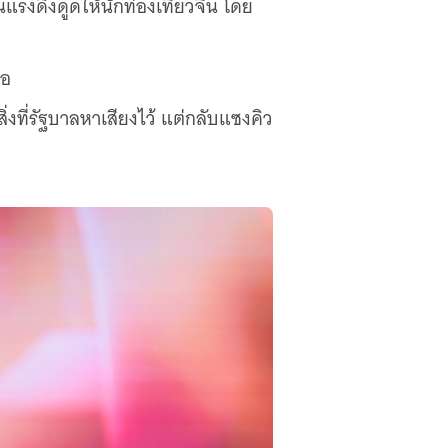
นแรงดึงดูดให้นักท่องเที่ยวจีน โดย
พอ
่งที่รัฐบาลหาเสียงไว้ แต่กลับแซงคิว