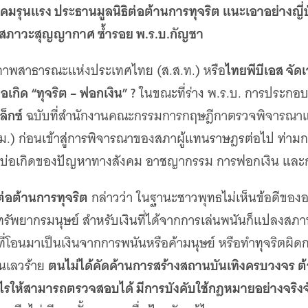
มรุนแรง ประธานมูลนิธิต่อต้านการทุจริต แนะเอาอย่างญี่ปุ
ดสภาวะสุญญากาศ ซ้ำรอย พ.ร.บ.กัญชา
ไทยพีบีเอส จั
ภาพสาธารณะแห่งประเทศไทย (ส.ส.ท.) หรือ
อเกิด “ทุจริต – ฟอกเงิน” ?
ในขณะที่ร่าง พ.ร.บ. การประกอบ
็กซ์
ฉบับที่สำนักงานคณะกรรมการกฤษฎีกาตรวจพิจารณาแก
รม.) ก่อนเข้าสู่การพิจารณาของสภาผู้แทนราษฎรต่อไป ท่า
นบ่อเกิดของปัญหาทางสังคม อาชญากรรม การฟอกเงิน และการ
ต่อต้านการทุจริต
กล่าวว่า ในฐานะชาวพุทธไม่เห็นข้อดีของอ
ัพยากรมนุษย์ สำหรับเงินที่ได้จากการเล่นพนันก็แปลงสภ
ที่โอนมาเป็นเงินจากการพนันหรือค้ามนุษย์ หรือทำทุจริตผิ
ตนไม่ได้คัดค้านการสร้างสถานบันเทิงครบวงจร ต้อง
ันเลวร้าย
รให้สามารถตรวจสอบได้ มีการบังคับใช้กฎหมายอย่างจริงจั