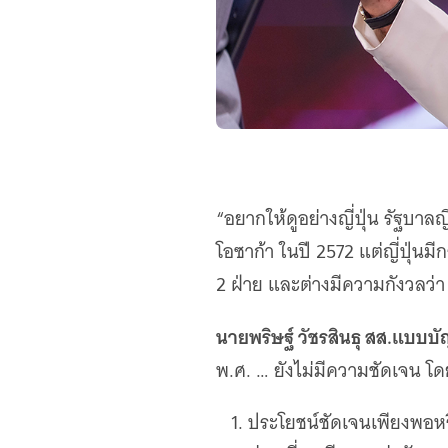
“อยากให้ดูอย่างญี่ปุ่น รัฐบา
โอซาก้า ในปี 2572 แต่ญี่ปุ่
2 ฝ่าย และต่างมีความกังวลว่
นายพริษฐ์ วัชรสินธุ สส.แบบบ
พ.ศ. … ยังไม่มีความชัดเจน โดย
ประโยชน์ชัดเจนเพียงพอหร