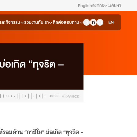
English
องค์กร
ค้นหา
สมัครงาน/ฝึกงาน
EN
วและกิจกรรม
ร่วมงานกับเรา
ติดต่อสอบถาม
ข่าวประชาสัมพันธ์
คณะกรรมการนโยบาย ส.ส.ท.
่อเกิด “ทุจริต –
สภาผู้ชมและผู้ฟังรายการ
รับเรื่องร้องเรียน
00:00
ติดต่อเรา
About Thai PBS
อบด้าน “กาสิโน” บ่อเกิด “ทุจริต –