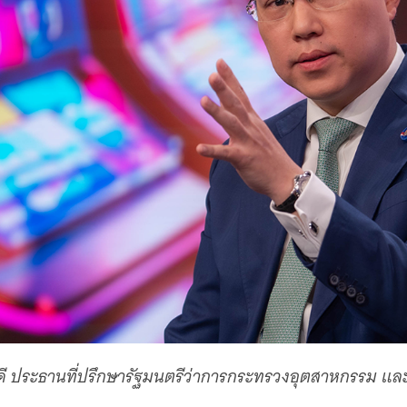
กดี ประธานที่ปรึกษารัฐมนตรีว่าการกระทรวงอุตสาหกรรม แ