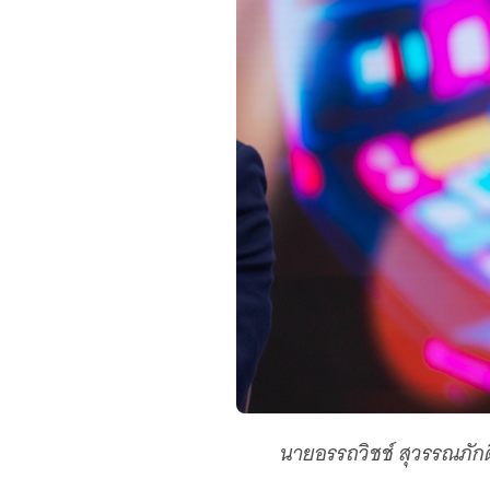
นายอรรถวิชช์ สุวรรณภั