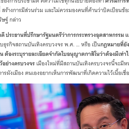
ควรมีการท
นของการประชามติ คิดว่าไม่ใช่ทุกนโยบายต้องทำ
 สร้างการมีส่วนร่วม และไม่ควรมองคนที่ค้านว่าบิดเบือนข้
ษฐ์ กล่าว
ักดี ประธานที่ปรึกษารัฐมนตรีว่าการกระทรวงอุตสาหกรรม
กฎหมายที่ยั
อบธุรกิจสถานบันเทิงครบวงจร พ.ศ. … หรือ เป็น
จน ต้องระบุรายละเอียดจำกัดใบอนุญาตกาสิโนว่าต้องมีเท่าไหร่
ว้อย่างครบวงจร
เมืองใหม่ที่มีสถานบันเทิงครบวงจรนี้จะมีหน้
การผังเมือง ตนเองอยากเห็นการพัฒนาที่เกิดความไว้เนื้อเชื่