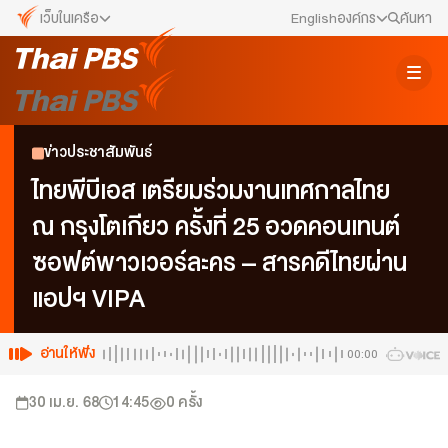
เว็บในเครือ
English
องค์กร
ค้นหา
เว็บไซต์ในเครือ
สมัครงาน/ฝึกงาน
ALTV
ทีวีเรียนสนุก
ข่าวประชาสัมพันธ์
ข่าวประชาสัมพันธ์
VIPA
ทุกความสุข...ดูฟรี ไม่มีโฆษณา
คณะกรรมการนโยบาย ส.ส.ท.
ไทยพีบีเอส เตรียมร่วมงานเทศกาลไทย
The Active
ณ กรุงโตเกียว ครั้งที่ 25 อวดคอนเทนต์
พื้นที่นำเสนอวาระของสังคม
สภาผู้ชมและผู้ฟังรายการ
ซอฟต์พาวเวอร์ละคร – สารคดีไทยผ่าน
Thai PBS Kids
เรื่องราวดี ๆ สำหรับครอบครัว
รับเรื่องร้องเรียน
แอปฯ VIPA
Thai PBS Podcast
View The World via The Voice
ติดต่อเรา
อ่านให้ฟัง
00:00
Thai PBS World
We Bring Thailand to The World
About Thai PBS
30 เม.ย. 68
14:45
0
ครั้ง