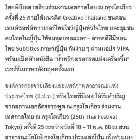
เว็บไซต์บริการ
ไทยพีบีเอส เตรียมร่วมงานเทศกาลไทย ณ กรุงโตเกียว
C-SITE
ครั้งที่ 25 ภายใต้แนวคิด Creative Thailand ขนคอน
เพราะพลังการสื่อสารอยู่ในมือคุณ
เทนต์ซอฟต์พาวเวอร์ไทยโชว์ญี่ปุ่นหัวใจไทย และชุมชน
Locals
นิเวศสื่อสาธารณะท้องถิ่นคุณภาพ
คนไทยในญี่ปุ่น ให้ชมสุดยอดละคร – สารคดีฝีมือคน
Policy Watch
ไทย Subtitles ภาษาญี่ปุ่น กันง่าย ๆ ผ่านแอปฯ VIPA
จับตาอนาคตประเทศไทย
พร้อมเปิดตัวหนังสือ “น้ำพริก มรดกรสแห่งเครื่องจิ้ม”
The Visual
เวอร์ชันภาษาอังกฤษครั้งแรก
Making Data Visible
Thai PBS Verify
องค์การกระจายเสียงและแพร่ภาพสาธารณะแห่ง
ตรวจสอบข่าวปลอม คัดกรองข่าวจริง
ไทยพีบีเอส ได้รับคำเชิญ
ประเทศไทย (ส.ส.ท.) หรือ
จากสถานเอกอัครราชฑูต ณ กรุงโตเกียว ร่วมงาน
เทศกาลไทย ณ กรุงโตเกียว (25th Thai Festival
Tokyo) ครั้งที่ 25 ระหว่างวันที่ 10 – 11 พ.ค. 68 ณ สวน
สาธารณะโยโยงิ กรุงโตเกียว ประเทศญี่ปุ่น
เพื่อร่วมเผย