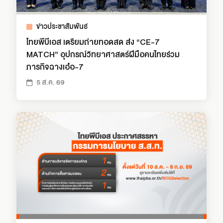
ข่าวประชาสัมพันธ์
ไทยพีบีเอส เตรียมถ่ายทอดสด ส่ง “CE-7
MATCH” อุปกรณ์วิทยาศาสตร์ฝีมือคนไทยร่วม
ภารกิจฉางเอ๋อ-7
5 ส.ค. 69