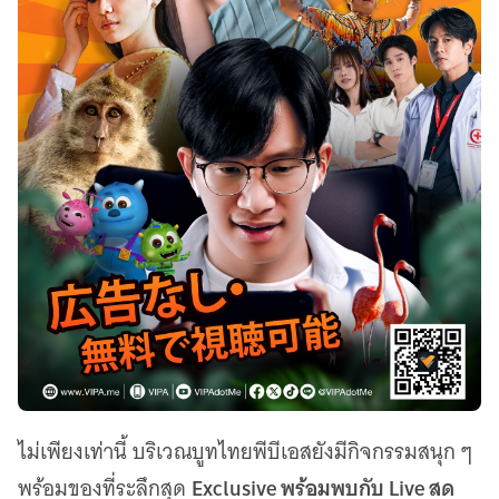
ไม่เพียงเท่านี้ บริเวณบูทไทยพีบีเอสยังมีกิจกรรมสนุก ๆ
Exclusive พร้อมพบกับ Live สด
พร้อมของที่ระลึกสุด