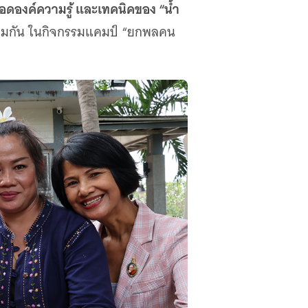
ทอดองค์ความรู้ และเทคนิคของ “น้ำ
ๆ ร่วมกัน ในกิจกรรมแคมป์ “ยกพลคน