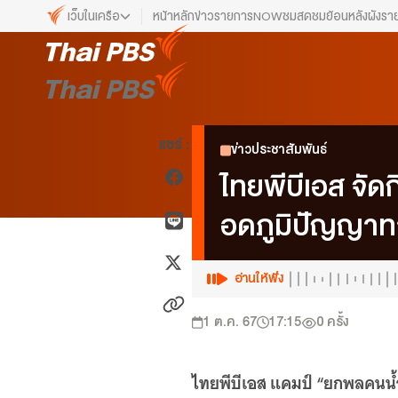
เว็บในเครือ
หน้าหลัก
ข่าว
รายการ
NOW
ชมสด
ชมย้อนหลัง
ผังรา
เว็บไซต์ในเครือ
ALTV
ทีวีเรียนสนุก
VIPA
แชร์ :
ข่าวประชาสัมพันธ์
ทุกความสุข...ดูฟรี ไม่มีโฆษณา
ไทยพีบีเอส จั
The Active
พื้นที่นำเสนอวาระของสังคม
อดภูมิปัญญา
Thai PBS Kids
เรื่องราวดี ๆ สำหรับครอบครัว
อ่านให้ฟัง
Thai PBS Podcast
View The World via The Voice
1 ต.ค. 67
17:15
0
ครั้ง
Thai PBS World
We Bring Thailand to The World
ไทยพีบีเอส แคมป์ “ยกพลคนน้ำพ