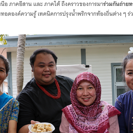
ร่วมกันถ่าย
เหนือ ภาคอีสาน และ ภาคใต้ ถึงคราวของการมา
สืบทอดองค์ความรู้ เทคนิคการปรุงน้ำพริกจากท้องถิ่นต่าง 