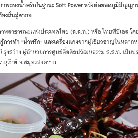
าพของน้ำพริกในฐานะ Soft Power หวังต่อยอดภูมิปัญญ
องถิ่นสู่สากล
าพสาธารณะแห่งประเทศไทย (ส.ส.ท.) หรือ ไทยพีบีเอส โดยศ
ู้การทำ “น้ำพริก” และเครื่องแกง
จากผู้เชี่ยวชาญในหลากหล
รุ่งสว่าง ผู้อำนวยการศูนย์สื่อศิลปวัฒนธรรม ส.ส.ท. เป็นประ
านุรักษ์ จ.สมุทรสงคราม