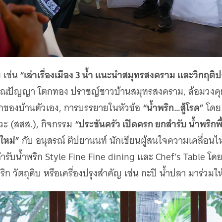
“เล่าเรื่องเมือง 3 น้ำ แนะนำสมุทรสงคราม และวิกฤ
 เช่น
ณปัญญา โตกทอง ปราชญ์ชาวบ้านสมุทรสงคราม, ล้อมวงคุย “เป
“น้ำพริก…สู้โรค”
ิกของบ้านตัวเอง, การบรรยายในหัวข้อ
โดย 
“ประชันครัว เปิดครก ยกสำรับ น้ำพริกพื
ะ (สสส.), กิจกรรม
ใหม่”
กับ อนุสรณ์ ติปยานนท์ นักเขียนผู้สนใจความเคลื่อ
ำรับน้ำพริก Style Fine Fine dining และ Chef’s Table โ
ิก วัตถุดิบ หรือเครื่องปรุงสำคัญ เช่น กะปิ น้ำปลา มาร่วมให้