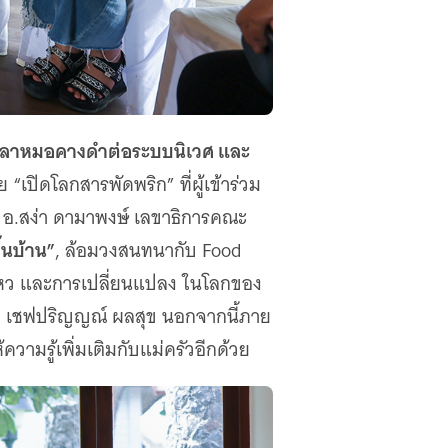
ติปลาหมอคางดำต่อระบบนิเวศ และ
ิดโลกสารพัดพริก” ที่ผู้เข้าร่วม
อ.สง่า ดามาพงษ์ เลขาธิการคณะ
้นบ้าน”
, ล้อมวงสนทนากับ Food
นไหว และการเปลี่ยนแปลง ในโลกของ
ดย เชฟปริญญณ์ ผลสุข นอกจากนี้ภาย
ความรู้เพิ่มเติมกับแม่ครัวอีกด้วย