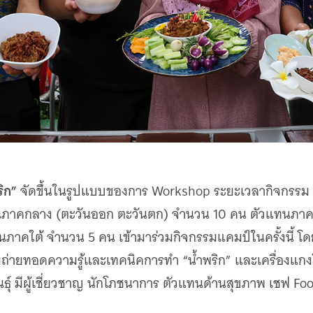
ิก”
จัดขึ้นในรูปแบบของการ Workshop ระยะเวลากิจกรรม 3
วแทนภาคกลาง (ตะวันออก ตะวันตก) จำนวน 10 คน ตัวแทนภา
ภาคใต้ จำนวน 5 คน เข้ามาร่วมกิจกรรมแคมป์ในครั้งนี้ โ
มถ่ายทอดความรู้และเทคนิคการทำ “น้ำพริก” และเครื่องแก
ธุ์ มีผู้เชี่ยวชาญ นักโภชนาการ ตัวแทนด้านสุขภาพ เชฟ Food