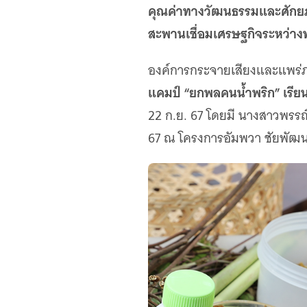
เว็บไซต์บริการ
คุณค่าทางวัฒนธรรมและศักยภ
C-SITE
สะพานเชื่อมเศรษฐกิจระหว่างท้
เพราะพลังการสื่อสารอยู่ในมือคุณ
Locals
องค์การกระจายเสียงและแพร่ภ
นิเวศสื่อสาธารณะท้องถิ่นคุณภาพ
แคมป์ “ยกพลคนน้ำพริก” เรียนร
Policy Watch
22 ก.ย. 67 โดยมี นางสาวพรรณี 
จับตาอนาคตประเทศไทย
67 ณ โครงการอัมพวา ชัยพัฒน
The Visual
Making Data Visible
Thai PBS Verify
ตรวจสอบข่าวปลอม คัดกรองข่าวจริง