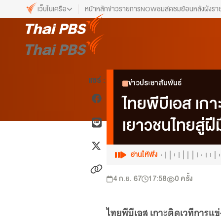
เว็บในเครือ
หน้าหลัก
ข่าว
รายการ
NOW
ชมสด
ชมย้อนหลัง
ผังรา
เว็บไซต์ในเครือ
ALTV
ทีวีเรียนสนุก
VIPA
แชร์ :
ข่าวประชาสัมพันธ์
ทุกความสุข...ดูฟรี ไม่มีโฆษณา
ไทยพีบีเอส เกา
The Active
พื้นที่นำเสนอวาระของสังคม
เยาวชนไทยสู่ฝ
Thai PBS Kids
เรื่องราวดี ๆ สำหรับครอบครัว
อ่านให้ฟัง
Thai PBS Podcast
View The World via The Voice
4 ก.ย. 67
17:58
0
ครั้ง
Thai PBS World
We Bring Thailand to The World
ไทยพีบีเอส เกาะติดเวทีการแข่ง