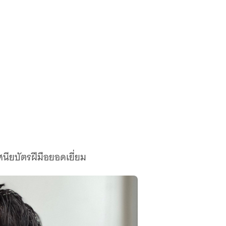
นียบัตรฝีมือยอดเยี่ยม