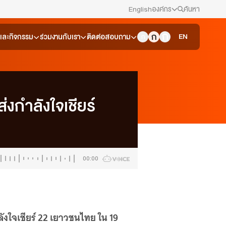
English
องค์กร
ค้นหา
สมัครงาน/ฝึกงาน
EN
วและกิจกรรม
ร่วมงานกับเรา
ติดต่อสอบถาม
ข่าวประชาสัมพันธ์
คณะกรรมการนโยบาย ส.ส.ท.
งกำลังใจเชียร์
สภาผู้ชมและผู้ฟังรายการ
รับเรื่องร้องเรียน
00:00
ติดต่อเรา
About Thai PBS
ลังใจเชียร์ 22 เยาวชนไทย ใน 19