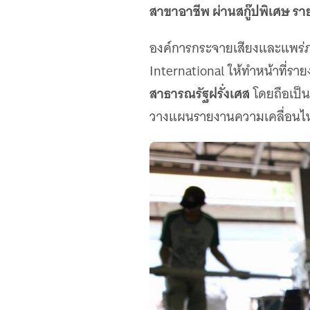
เว็บไซต์บริการ
สาขาอาชีพ ผ่านสกู๊ปพิเศษ รายง
C-SITE
เพราะพลังการสื่อสารอยู่ในมือคุณ
องค์การกระจายเสียงและแพร่ภ
Locals
International ให้ทำหน้าที่รา
นิเวศสื่อสาธารณะท้องถิ่นคุณภาพ
สาธารณรัฐฝรั่งเศส
โดยถือเป็น
Policy Watch
วางแผนรายงานความเคลื่อนไห
จับตาอนาคตประเทศไทย
The Visual
Making Data Visible
Thai PBS Verify
ตรวจสอบข่าวปลอม คัดกรองข่าวจริง