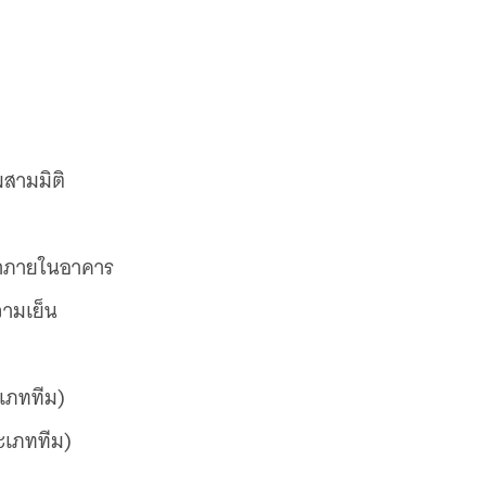
สามมิติ
้าภายในอาคาร
ามเย็น
เภททีม)
ระเภททีม)