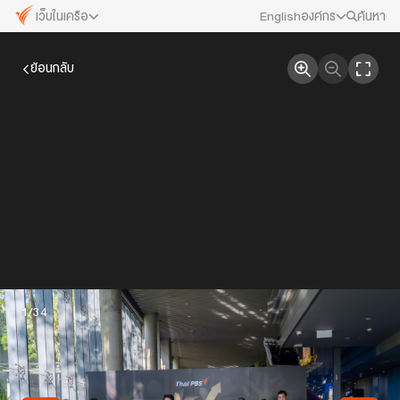
เว็บในเครือ
English
องค์กร
ค้นหา
เว็บไซต์ในเครือ
สมัครงาน/ฝึกงาน
ย้อนกลับ
ALTV
ทีวีเรียนสนุก
ข่าวประชาสัมพันธ์
VIPA
ทุกความสุข...ดูฟรี ไม่มีโฆษณา
คณะกรรมการนโยบาย ส.ส.ท.
The Active
พื้นที่นำเสนอวาระของสังคม
สภาผู้ชมและผู้ฟังรายการ
Thai PBS Kids
เรื่องราวดี ๆ สำหรับครอบครัว
รับเรื่องร้องเรียน
Thai PBS Podcast
View The World via The Voice
ติดต่อเรา
1
/34
Thai PBS World
We Bring Thailand to The World
About Thai PBS