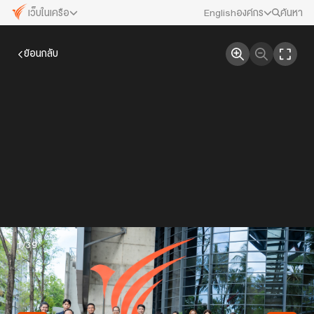
เว็บในเครือ
English
องค์กร
ค้นหา
เว็บไซต์ในเครือ
สมัครงาน/ฝึกงาน
ย้อนกลับ
ALTV
ทีวีเรียนสนุก
ข่าวประชาสัมพันธ์
VIPA
ทุกความสุข...ดูฟรี ไม่มีโฆษณา
คณะกรรมการนโยบาย ส.ส.ท.
The Active
พื้นที่นำเสนอวาระของสังคม
สภาผู้ชมและผู้ฟังรายการ
Thai PBS Kids
เรื่องราวดี ๆ สำหรับครอบครัว
รับเรื่องร้องเรียน
Thai PBS Podcast
View The World via The Voice
ติดต่อเรา
1
/39
Thai PBS World
We Bring Thailand to The World
About Thai PBS