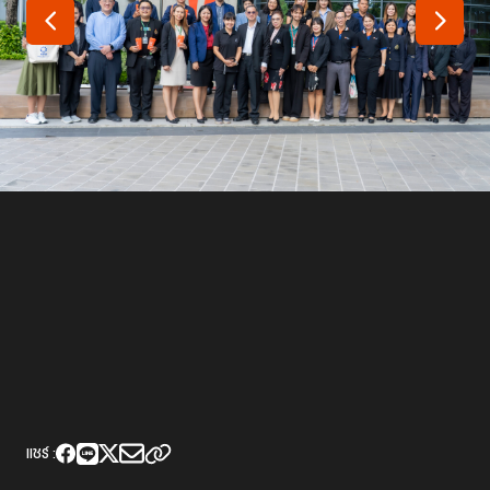
เว็บไซต์บริการ
C-SITE
เพราะพลังการสื่อสารอยู่ในมือคุณ
Locals
นิเวศสื่อสาธารณะท้องถิ่นคุณภาพ
Policy Watch
จับตาอนาคตประเทศไทย
The Visual
Making Data Visible
Thai PBS Verify
ตรวจสอบข่าวปลอม คัดกรองข่าวจริง
แชร์ :