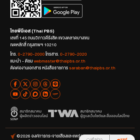
ไทยพีบีเอส (Thai PBS)
เลขที่ 145 ถนนวิภาวดีรังสิต แขวงตลาดบางเขน
เขตหลักสี่ กรุงเทพฯ 10210
โทร.
0-2790-2000
โทรสาร.
0-2790-2020
แนะนำ - ติชม
webmaster@thaipbs.or.th
ติดต่องานเอกสาร หนังสือราชการ
saraban@thaipbs.or.th
©2026 องค์การกระจายเสียงและแพร่ภาพสาธารณะแห่ง
ฟังข่าว
ฟังข่าว
แชร์
แชร์