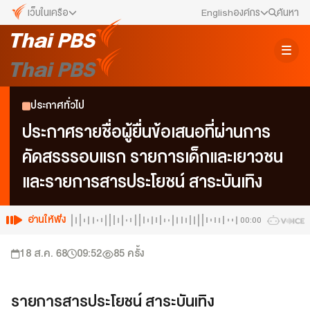
เว็บในเครือ
English
องค์กร
ค้นหา
เว็บไซต์ในเครือ
สมัครงาน/ฝึกงาน
ALTV
ทีวีเรียนสนุก
ข่าวประชาสัมพันธ์
ประกาศทั่วไป
VIPA
ทุกความสุข...ดูฟรี ไม่มีโฆษณา
คณะกรรมการนโยบาย ส.ส.ท.
ประกาศรายชื่อผู้ยื่นข้อเสนอที่ผ่านการ
The Active
คัดสรรรอบแรก รายการเด็กและเยาวชน
พื้นที่นำเสนอวาระของสังคม
สภาผู้ชมและผู้ฟังรายการ
และรายการสารประโยชน์ สาระบันเทิง
Thai PBS Kids
เรื่องราวดี ๆ สำหรับครอบครัว
รับเรื่องร้องเรียน
Thai PBS Podcast
อ่านให้ฟัง
00:00
View The World via The Voice
ติดต่อเรา
18 ส.ค. 68
09:52
85
ครั้ง
Thai PBS World
We Bring Thailand to The World
About Thai PBS
รายการสารประโยชน์ สาระบันเทิง