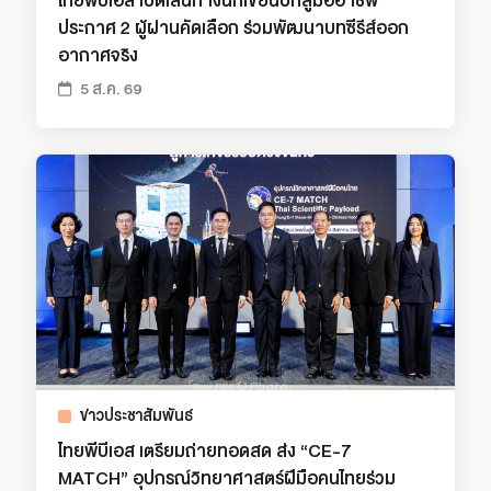
ไทยพีบีเอส เปิดเส้นทางนักเขียนบทสู่มืออาชีพ
ประกาศ 2 ผู้ผ่านคัดเลือก ร่วมพัฒนาบทซีรีส์ออก
อากาศจริง
5 ส.ค. 69
ข่าวประชาสัมพันธ์
ไทยพีบีเอส เตรียมถ่ายทอดสด ส่ง “CE-7
MATCH” อุปกรณ์วิทยาศาสตร์ฝีมือคนไทยร่วม