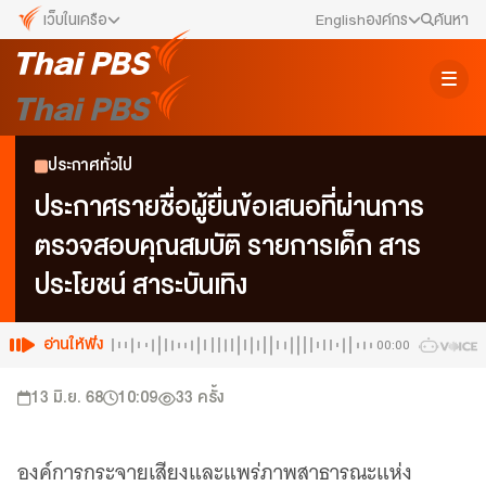
เว็บในเครือ
English
องค์กร
ค้นหา
เว็บไซต์ในเครือ
สมัครงาน/ฝึกงาน
ALTV
ทีวีเรียนสนุก
ข่าวประชาสัมพันธ์
ประกาศทั่วไป
VIPA
ทุกความสุข...ดูฟรี ไม่มีโฆษณา
คณะกรรมการนโยบาย ส.ส.ท.
ประกาศรายชื่อผู้ยื่นข้อเสนอที่ผ่านการ
The Active
ตรวจสอบคุณสมบัติ รายการเด็ก สาร
พื้นที่นำเสนอวาระของสังคม
สภาผู้ชมและผู้ฟังรายการ
ประโยชน์ สาระบันเทิง
Thai PBS Kids
เรื่องราวดี ๆ สำหรับครอบครัว
รับเรื่องร้องเรียน
Thai PBS Podcast
อ่านให้ฟัง
00:00
View The World via The Voice
ติดต่อเรา
13 มิ.ย. 68
10:09
33
ครั้ง
Thai PBS World
We Bring Thailand to The World
About Thai PBS
องค์การกระจายเสียงและแพร่ภาพสาธารณะแห่ง