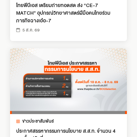
ไทยพีบีเอส เตรียมถ่ายทอดสด ส่ง “CE-7
MATCH” อุปกรณ์วิทยาศาสตร์ฝีมือคนไทยร่วม
ภารกิจฉางเอ๋อ-7
5 ส.ค. 69
ข่าวประชาสัมพันธ์
ประกาศสรรหากรรมการนโยบาย ส.ส.ท. จำนวน 4