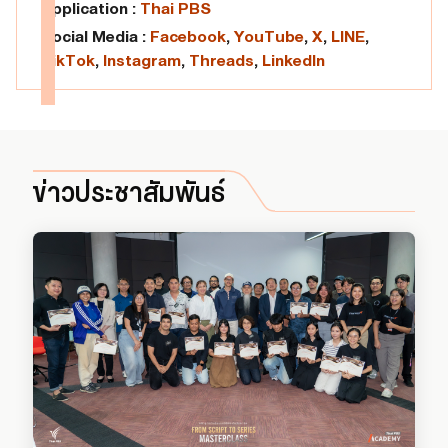
Application :
Thai PBS
Social Media :
Facebook
,
YouTube
,
X
,
LINE
,
TikTok
,
Instagram
,
Threads
,
LinkedIn
ข่าวประชาสัมพันธ์