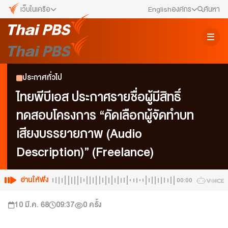
เว็บในเครือ
English
องค์กร
ค้นหา
เว็บไซต์ในเครือ
สมัครงาน/ฝึกงาน
ALTV
ทีวีเรียนสนุก
ข่าวประชาสัมพันธ์
ประกาศทั่วไป
VIPA
ทุกความสุข...ดูฟรี ไม่มีโฆษณา
คณะกรรมการนโยบาย ส.ส.ท.
ไทยพีบีเอส ประกาศรายชื่อผู้มีสิทธิ์
The Active
ทดสอบโครงการ “คัดเลือกผู้จัดทำบท
พื้นที่นำเสนอวาระของสังคม
สภาผู้ชมและผู้ฟังรายการ
เสียงบรรยายภาพ (Audio
Thai PBS Kids
เรื่องราวดี ๆ สำหรับครอบครัว
รับเรื่องร้องเรียน
Description)” (Freelance)
Thai PBS Podcast
View The World via The Voice
ติดต่อเรา
อ่านให้ฟัง
00:00
Thai PBS World
We Bring Thailand to The World
About Thai PBS
10 มี.ค. 68
09:37
0
ครั้ง