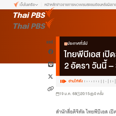
เว็บในเครือ
หน้าหลัก
ข่าว
รายการ
NOW
ชมสด
ชมย้อนหลัง
ผังรา
เว็บไซต์ในเครือ
ALTV
ทีวีเรียนสนุก
VIPA
แชร์ :
ประกาศทั่วไป
ทุกความสุข...ดูฟรี ไม่มีโฆษณา
ไทยพีบีเอส เปิ
The Active
พื้นที่นำเสนอวาระของสังคม
2 อัตรา วันนี้ 
Thai PBS Kids
เรื่องราวดี ๆ สำหรับครอบครัว
อ่านให้ฟัง
Thai PBS Podcast
View The World via The Voice
19 ม.ค. 68
20:15
0
ครั้ง
Thai PBS World
We Bring Thailand to The World
สำนักสื่อดิจิทัล ไทยพีบีเอส 