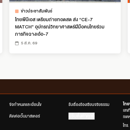
ข่าวประชาสัมพันธ์
ไทยพีบีเอส เตรียมถ่ายทอดสด ส่ง “CE-7
MATCH” อุปกรณ์วิทยาศาสตร์ฝีมือคนไทยร่วม
ภารกิจฉางเอ๋อ-7
5 ส.ค. 69
ไทย
ข้อกำหนดและเงื่อนไข
รับเรื่องร้องเรียนจริยธรรม
เลข
ปรับตั้งค่าคุกกี้
ติดต่อเว็บมาสเตอร์
เขตห
โทร.