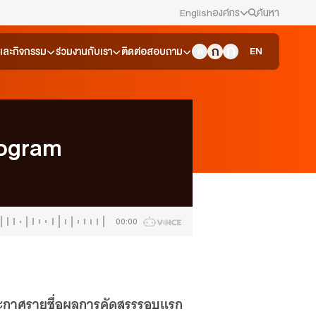
English
องค์กร
ค้นหา
สมัครงาน/ฝึกงาน
EN
วและกิจกรรม
ร่วมงานกับเรา
ติดต่อสอบถาม
ข่าวประชาสัมพันธ์
คณะกรรมการนโยบาย ส.ส.ท.
rogram
สภาผู้ชมและผู้ฟังรายการ
รับเรื่องร้องเรียน
00:00
ติดต่อเรา
About Thai PBS
ะกาศรายชื่อผลการคัดสรรรอบแรก