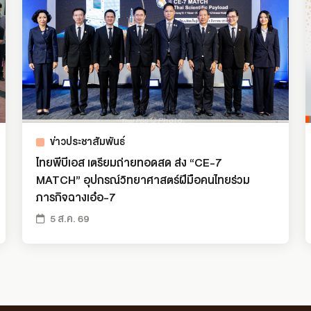
ข่าวประชาสัมพันธ์
ไทยพีบีเอส เตรียมถ่ายทอดสด ส่ง “CE-7
MATCH” อุปกรณ์วิทยาศาสตร์ฝีมือคนไทยร่วม
ภารกิจฉางเอ๋อ-7
5 ส.ค. 69