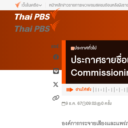
เว็บในเครือ
หน้าหลัก
ข่าว
รายการ
NOW
ชมสด
ชมย้อนหลัง
ผังรา
เว็บไซต์ในเครือ
ALTV
ทีวีเรียนสนุก
VIPA
แชร์ :
ประกาศทั่วไป
ทุกความสุข...ดูฟรี ไม่มีโฆษณา
ประกาศรายชื
The Active
พื้นที่นำเสนอวาระของสังคม
Commissioni
Thai PBS Kids
เรื่องราวดี ๆ สำหรับครอบครัว
อ่านให้ฟัง
Thai PBS Podcast
View The World via The Voice
9 ธ.ค. 67
09:02
0
ครั้ง
Thai PBS World
We Bring Thailand to The World
องค์การกระจายเสียงและแพร่