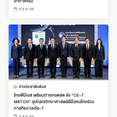
อากาศจริง
5 ส.ค. 69
ข่าวประชาสัมพันธ์
ไทยพีบีเอส เตรียมถ่ายทอดสด ส่ง “CE-7
MATCH” อุปกรณ์วิทยาศาสตร์ฝีมือคนไทยร่วม
ภารกิจฉางเอ๋อ-7
5 ส.ค. 69