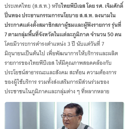
เว็บไซต์บริการ
ไทยพีบีเอส โดย รศ. เจิมศักดิ์
ประเทศไทย (ส.ส.ท.) หรือ
C-SITE
ปิ่นทอง ประธานกรรมการนโยบาย ส.ส.ท. ลงนามใน
เพราะพลังการสื่อสารอยู่ในมือคุณ
ประกาศแต่งตั้งสมาชิกสภาผู้ชมและผู้ฟังรายการ รุ่นที่
Locals
7 ตามกลุ่มพื้นที่จังหวัดในแต่ละภูมิภาค จำนวน 50 คน
นิเวศสื่อสาธารณะท้องถิ่นคุณภาพ
โดยมีวาระการดำรงตำแหน่ง 3 ปี นับแต่วันที่ 7
Policy Watch
จับตาอนาคตประเทศไทย
มิถุนายนเป็นต้นไป เพื่อพัฒนาการให้บริการและผลิต
The Visual
รายการของไทยพีบีเอส ให้มีคุณภาพสอดคล้องกับ
Making Data Visible
ประโยชน์สาธารณะและสังคม สะท้อน ความต้องการ
Thai PBS Verify
ตรวจสอบข่าวปลอม คัดกรองข่าวจริง
ของผู้ใช้บริการ รวมทั้งส่งเสริมการมีส่วนร่วมของ
ประชาชนในภูมิภาคและกลุ่มต่าง ๆ ที่หลากหลาย