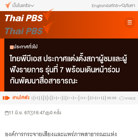
เว็บในเครือ
English
องค์กร
ค้นหา
เว็บไซต์ในเครือ
สมัครงาน/ฝึกงาน
ALTV
ทีวีเรียนสนุก
ข่าวประชาสัมพันธ์
ประกาศทั่วไป
VIPA
ทุกความสุข...ดูฟรี ไม่มีโฆษณา
คณะกรรมการนโยบาย ส.ส.ท.
ไทยพีบีเอส ประกาศแต่งตั้งสภาผู้ชมและผู้
The Active
ฟังรายการ รุ่นที่ 7 พร้อมเดินหน้าร่วม
พื้นที่นำเสนอวาระของสังคม
สภาผู้ชมและผู้ฟังรายการ
กันพัฒนาสื่อสาธารณะ
Thai PBS Kids
เรื่องราวดี ๆ สำหรับครอบครัว
รับเรื่องร้องเรียน
Thai PBS Podcast
อ่านให้ฟัง
00:00
View The World via The Voice
ติดต่อเรา
11 มิ.ย. 67
16:47
0
ครั้ง
Thai PBS World
We Bring Thailand to The World
About Thai PBS
องค์การกระจายเสียงและแพร่ภาพสาธารณะแห่ง