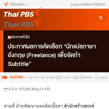
เว็บในเครือ
English
องค์กร
ค้นหา
เว็บไซต์ในเครือ
สมัครงาน/ฝึกงาน
ALTV
ทีวีเรียนสนุก
ข่าวประชาสัมพันธ์
ประกาศทั่วไป
VIPA
ทุกความสุข...ดูฟรี ไม่มีโฆษณา
คณะกรรมการนโยบาย ส.ส.ท.
ประกาศผลการคัดเลือก “นักแปลภาษา
The Active
อังกฤษ (Freelance) เพื่อจัดทำ
พื้นที่นำเสนอวาระของสังคม
สภาผู้ชมและผู้ฟังรายการ
Subtitle”
Thai PBS Kids
เรื่องราวดี ๆ สำหรับครอบครัว
รับเรื่องร้องเรียน
Thai PBS Podcast
อ่านให้ฟัง
00:00
View The World via The Voice
ติดต่อเรา
10 มิ.ย. 67
09:48
15
ครั้ง
Thai PBS World
We Bring Thailand to The World
About Thai PBS
สำนักสร้างสรรค์
ตามที่ ฝ่ายพัฒนาผลผลิตเนื้อหา