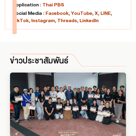
Application :
Thai PBS
Social Media :
Facebook
,
YouTube
,
X
,
LINE
,
TikTok
,
Instagram
,
Threads
,
LinkedIn
ข่าวประชาสัมพันธ์