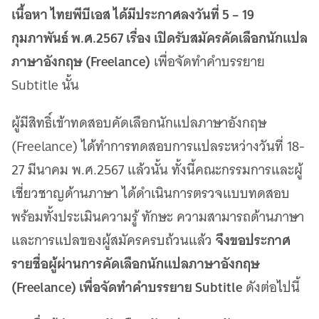
เว็บไซต์บริการ
เนื้อหา ไทยพีบีเอส ได้มีประกาศลงวันที่ 5 – 19
C-SITE
กุมภาพันธ์ พ.ศ.2567 เรื่อง เปิดรับสมัครคัดเลือกนักแปล
เพราะพลังการสื่อสารอยู่ในมือคุณ
ภาษาอังกฤษ (Freelance)
เพื่อจัดทำคำบรรยาย
Locals
นิเวศสื่อสาธารณะท้องถิ่นคุณภาพ
Subtitle นั้น
Policy Watch
ผู้มีสิทธิ์เข้าทดสอบคัดเลือกนักแปลภาษาอังกฤษ
จับตาอนาคตประเทศไทย
(Freelance) ได้ทำการทดสอบการแปลระหว่างวันที่ 18-
The Visual
Making Data Visible
27 มีนาคม พ.ศ.2567 แล้วนั้น ทั้งนี้คณะกรรมการและผู้
Thai PBS Verify
เชี่ยวชาญด้านภาษา ได้ดำเนินการตรวจแบบทดสอบ
ตรวจสอบข่าวปลอม คัดกรองข่าวจริง
พร้อมทั้งประเมินความรู้ ทักษะ ความสามารถด้านภาษา
จึงขอประกาศ
และการแปลของผู้สมัครครบถ้วนแล้ว
รายชื่อผู้ผ่านการคัดเลือกนักแปลภาษาอังกฤษ
(Freelance) เพื่อจัดทำคำบรรยาย Subtitle
ดังต่อไปนี้