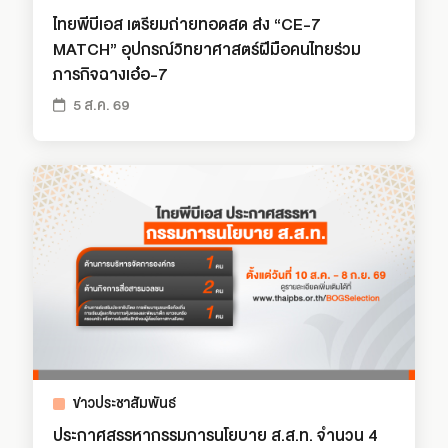
ไทยพีบีเอส เตรียมถ่ายทอดสด ส่ง “CE-7
MATCH” อุปกรณ์วิทยาศาสตร์ฝีมือคนไทยร่วม
ภารกิจฉางเอ๋อ-7
5 ส.ค. 69
ข่าวประชาสัมพันธ์
ประกาศสรรหากรรมการนโยบาย ส.ส.ท. จำนวน 4