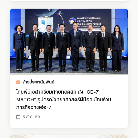
ข่าวประชาสัมพันธ์
ไทยพีบีเอส เตรียมถ่ายทอดสด ส่ง “CE-7
MATCH” อุปกรณ์วิทยาศาสตร์ฝีมือคนไทยร่วม
ภารกิจฉางเอ๋อ-7
5 ส.ค. 69