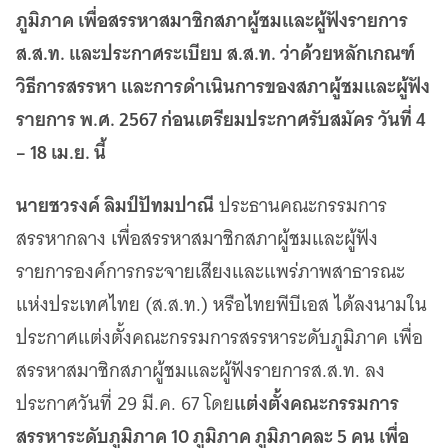
เว็บไซต์บริการ
ภูมิภาค เพื่อสรรหาสมาชิกสภาผู้ชมและผู้ฟังรายการ
C-SITE
ส.ส.ท. และประกาศระเบียบ ส.ส.ท. ว่าด้วยหลักเกณฑ์
เพราะพลังการสื่อสารอยู่ในมือคุณ
วิธีการสรรหา และการดำเนินการของสภาผู้ชมและผู้ฟัง
Locals
รายการ พ.ศ. 2567 ก่อนเตรียมประกาศรับสมัคร วันที่ 4
นิเวศสื่อสาธารณะท้องถิ่นคุณภาพ
– 18 เม.ย. นี้
Policy Watch
จับตาอนาคตประเทศไทย
นายชวรงค์ ลิมป์ปัทมปาณี
ประธานคณะกรรมการ
The Visual
Making Data Visible
สรรหากลาง เพื่อสรรหาสมาชิกสภาผู้ชมและผู้ฟัง
Thai PBS Verify
รายการองค์การกระจายเสียงและแพร่ภาพสาธารณะ
ตรวจสอบข่าวปลอม คัดกรองข่าวจริง
แห่งประเทศไทย (ส.ส.ท.) หรือไทยพีบีเอส ได้ลงนามใน
ประกาศแต่งตั้งคณะกรรมการสรรหาระดับภูมิภาค เพื่อ
สรรหาสมาชิกสภาผู้ชมและผู้ฟังรายการส.ส.ท. ลง
แต่งตั้งคณะกรรมการ
ประกาศวันที่ 29 มี.ค. 67 โดย
สรรหาระดับภูมิภาค 10 ภูมิภาค ภูมิภาคละ 5 คน เพื่อ