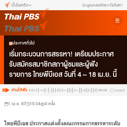
เว็บในเครือ
English
องค์กร
ค้นหา
เว็บไซต์ในเครือ
สมัครงาน/ฝึกงาน
ALTV
ทีวีเรียนสนุก
ข่าวประชาสัมพันธ์
ประกาศทั่วไป
VIPA
ทุกความสุข...ดูฟรี ไม่มีโฆษณา
คณะกรรมการนโยบาย ส.ส.ท.
เริ่มกระบวนการสรรหา! เตรียมประกาศ
The Active
รับสมัครสมาชิกสภาผู้ชมและผู้ฟัง
พื้นที่นำเสนอวาระของสังคม
สภาผู้ชมและผู้ฟังรายการ
รายการ ไทยพีบีเอส วันที่ 4 – 18 เม.ย. นี้
Thai PBS Kids
เรื่องราวดี ๆ สำหรับครอบครัว
รับเรื่องร้องเรียน
Thai PBS Podcast
อ่านให้ฟัง
00:00
View The World via The Voice
ติดต่อเรา
1 เม.ย. 67
15:34
0
ครั้ง
Thai PBS World
We Bring Thailand to The World
About Thai PBS
ไทยพีบีเอส ประกาศแต่งตั้งคณะกรรมการสรรหาระดับ