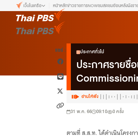
เว็บในเครือ
หน้าหลัก
ข่าว
รายการ
NOW
ชมสด
ชมย้อนหลัง
ผังรา
เว็บไซต์ในเครือ
ALTV
ทีวีเรียนสนุก
VIPA
แชร์ :
ประกาศทั่วไป
ทุกความสุข...ดูฟรี ไม่มีโฆษณา
ประกาศรายชื่
The Active
พื้นที่นำเสนอวาระของสังคม
Commissioni
Thai PBS Kids
เรื่องราวดี ๆ สำหรับครอบครัว
อ่านให้ฟัง
Thai PBS Podcast
View The World via The Voice
31 พ.ค. 66
09:10
0
ครั้ง
Thai PBS World
We Bring Thailand to The World
ตามที่ ส.ส.ท. ได้ดำเนินโครง