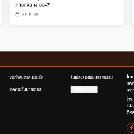
ภารกิจฉางเอ๋อ-7
5 ส.ค. 69
ไทย
ข้อกำหนดและเงื่อนไข
รับเรื่องร้องเรียนจริยธรรม
เลข
ปรับตั้งค่าคุกกี้
ติดต่อเว็บมาสเตอร์
เขตห
โทร.
แนะ
ติด