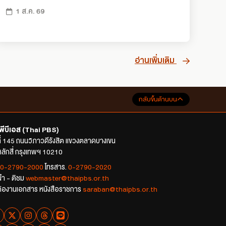
1 ส.ค. 69
อ่านเพิ่มเติม
กลับขึ้นด้านบน
พีบีเอส (Thai PBS)
ที่ 145 ถนนวิภาวดีรังสิต แขวงตลาดบางเขน
ลักสี่ กรุงเทพฯ 10210
0-2790-2000
โทรสาร.
0-2790-2020
นำ - ติชม
webmaster@thaipbs.or.th
ต่องานเอกสาร หนังสือราชการ
saraban@thaipbs.or.th