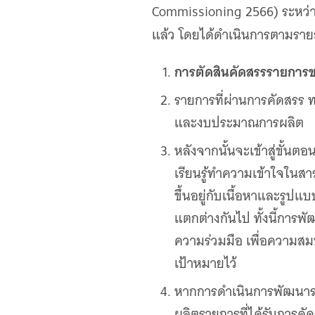
เว็บไซต์บริการ
Commissioning 2566) ระหว่างว
C-SITE
แล้ว โดยได้ดำเนินการตามรายละ
เพราะพลังการสื่อสารอยู่ในมือคุณ
Locals
การตัดสินคัดสรรรายการขอ
นิเวศสื่อสาธารณะท้องถิ่นคุณภาพ
รายการที่ผ่านการคัดสรร ท
Policy Watch
จับตาอนาคตประเทศไทย
และงบประมาณการผลิต
The Visual
หลังจากนั้นจะเข้าสู่ขั้นต
Making Data Visible
เรียนรู้ทำความเข้าใจในส
Thai PBS Verify
ขึ้นอยู่กับเนื้อหาและรูป
ตรวจสอบข่าวปลอม คัดกรองข่าวจริง
แตกต่างกันไป ทั้งนี้การพ
ความร่วมมือ เพื่อความสม
เป้าหมายไว้
หากการดำเนินการพัฒนาราย
ผลิตรายการที่ได้รับการคั