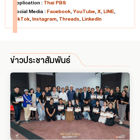
Application :
Thai PBS
Social Media :
Facebook
,
YouTube
,
X
,
LINE
,
TikTok
,
Instagram
,
Threads
,
LinkedIn
ข่าวประชาสัมพันธ์