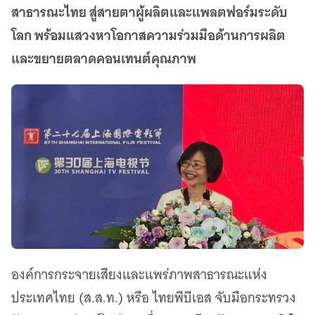
เว็บไซต์บริการ
สาธารณะไทย สู่สายตาผู้ผลิตและแพลตฟอร์มระดับ
C-SITE
โลก พร้อมแสวงหาโอกาสความร่วมมือด้านการผลิต
เพราะพลังการสื่อสารอยู่ในมือคุณ
และขยายตลาดคอนเทนต์คุณภาพ
Locals
นิเวศสื่อสาธารณะท้องถิ่นคุณภาพ
Policy Watch
จับตาอนาคตประเทศไทย
The Visual
Making Data Visible
Thai PBS Verify
ตรวจสอบข่าวปลอม คัดกรองข่าวจริง
องค์การกระจายเสียงและแพร่ภาพสาธารณะแห่ง
ประเทศไทย (ส.ส.ท.) หรือ ไทยพีบีเอส จับมือกระทรวง