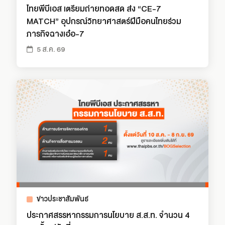
ไทยพีบีเอส เตรียมถ่ายทอดสด ส่ง “CE-7
MATCH” อุปกรณ์วิทยาศาสตร์ฝีมือคนไทยร่วม
ภารกิจฉางเอ๋อ-7
5 ส.ค. 69
ข่าวประชาสัมพันธ์
ประกาศสรรหากรรมการนโยบาย ส.ส.ท. จำนวน 4