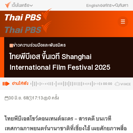
เว็บในเครือ
English
องค์กร
ค้นหา
เว็บไซต์ในเครือ
สมัครงาน/ฝึกงาน
ALTV
ทีวีเรียนสนุก
ข่าวประชาสัมพันธ์
ข่าวความร่วมมือและพันธมิตร
VIPA
ทุกความสุข...ดูฟรี ไม่มีโฆษณา
คณะกรรมการนโยบาย ส.ส.ท.
ไทยพีบีเอส ขึ้นเวที Shanghai
The Active
International Film Festival 2025
พื้นที่นำเสนอวาระของสังคม
สภาผู้ชมและผู้ฟังรายการ
Thai PBS Kids
เรื่องราวดี ๆ สำหรับครอบครัว
อ่านให้ฟัง
00:00
รับเรื่องร้องเรียน
Thai PBS Podcast
30 มิ.ย. 68
17:13
0
ครั้ง
View The World via The Voice
ติดต่อเรา
Thai PBS World
We Bring Thailand to The World
ไทยพีบีเอสโชว์คอนเทนต์ละคร – สารคดี บนเวที
About Thai PBS
เทศกาลภาพยนตร์นานาชาติที่เซี่ยงไฮ้ เผยศักยภาพสื่อ