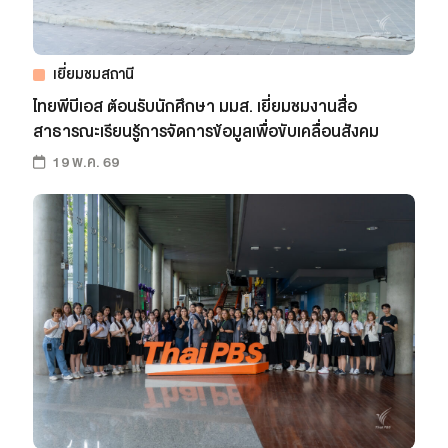
เว็บไซต์บริการ
C-SITE
เพราะพลังการสื่อสารอยู่ในมือคุณ
เยี่ยมชมสถานี
Locals
ไทยพีบีเอส ต้อนรับนักศึกษา มมส. เยี่ยมชมงานสื่อ
นิเวศสื่อสาธารณะท้องถิ่นคุณภาพ
สาธารณะเรียนรู้การจัดการข้อมูลเพื่อขับเคลื่อนสังคม
Policy Watch
19 พ.ค. 69
จับตาอนาคตประเทศไทย
The Visual
Making Data Visible
Thai PBS Verify
ตรวจสอบข่าวปลอม คัดกรองข่าวจริง