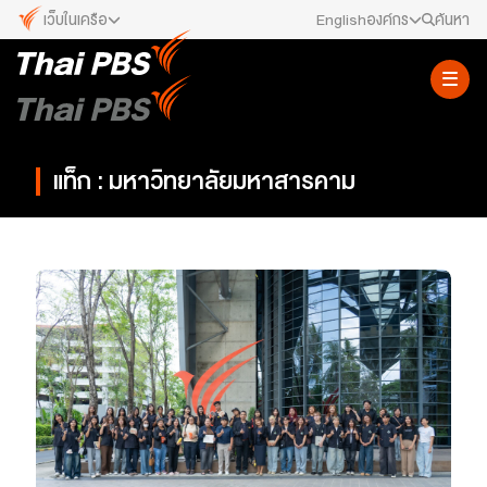
เว็บในเครือ
English
องค์กร
ค้นหา
เว็บไซต์ในเครือ
สมัครงาน/ฝึกงาน
ALTV
ทีวีเรียนสนุก
ข่าวประชาสัมพันธ์
VIPA
แท็ก : มหาวิทยาลัยมหาสารคาม
ทุกความสุข...ดูฟรี ไม่มีโฆษณา
คณะกรรมการนโยบาย ส.ส.ท.
The Active
พื้นที่นำเสนอวาระของสังคม
สภาผู้ชมและผู้ฟังรายการ
Thai PBS Kids
เรื่องราวดี ๆ สำหรับครอบครัว
รับเรื่องร้องเรียน
Thai PBS Podcast
View The World via The Voice
ติดต่อเรา
Thai PBS World
We Bring Thailand to The World
About Thai PBS