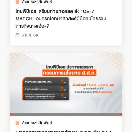
ข่าวประชาสัมพันธ์
ไทยพีบีเอส เตรียมถ่ายทอดสด ส่ง “CE-7
MATCH” อุปกรณ์วิทยาศาสตร์ฝีมือคนไทยร่วม
ภารกิจฉางเอ๋อ-7
5 ส.ค. 69
ข่าวประชาสัมพันธ์