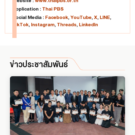
Website :
www.thaipbs.or.th
Application :
Thai PBS
Social Media :
Facebook
,
YouTube
,
X
,
LINE
,
TikTok
,
Instagram
,
Threads
,
LinkedIn
ข่าวประชาสัมพันธ์