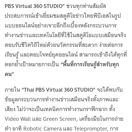
เว็บไซต์บริการ
PBS Virtual 360 STUDIO”
ชวนทุกท่านสัมผัส
C-SITE
ประสบการณ์เข้าเยี่ยมชมสตูดิโอข่าวไทยพีบีเอสในรูป
เพราะพลังการสื่อสารอยู่ในมือคุณ
แบบออนไลน์อย่างเจาะลึกถึงเบื้องหลังกระบวนการ
Locals
นิเวศสื่อสาธารณะท้องถิ่นคุณภาพ
ทำงานข่าวและเทคโนโลยีที่ใช้ในสตูดิโอแบบเสมือนจริง
ตอบรับชีวิตวิถีใหม่ด้วยนวัตกรรมที่สะดวก ง่ายต่อการ
Policy Watch
จับตาอนาคตประเทศไทย
เรียนรู้ และตอบโจทย์ยุคออนไลน์ สามารถเข้าถึงได้ทุกที่
The Visual
“พื้นที่การเรียนรู้สำหรับทุก
ตอกย้ำเป้าหมายการเป็น
Making Data Visible
คน”
Thai PBS Verify
ตรวจสอบข่าวปลอม คัดกรองข่าวจริง
“Thai PBS Virtual 360 STUDIO”
ภายใน
จะได้พบกับ
ข้อมูลกระบวนการทำงานข่าวเสมือนจริงทั้งภาพและ
เสียง ไม่ว่าจะเป็นเทคนิคการทำงานกราฟิกฉาก ทั้ง
Video Wall และ Green Screen, เครื่องมือในการถ่าย
ทำ อาทิ Robotic Camera และ Teleprompter, การ