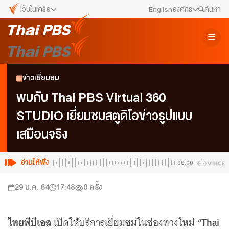
เว็บในเครือ
English
องค์กร
ค้นหา
เว็บไซต์ในเครือ
สมัครงาน/ฝึกงาน
ALTV
ทีวีเรียนสนุก
ข่าวประชาสัมพันธ์
ข่าวเยี่ยมชม
VIPA
ทุกความสุข...ดูฟรี ไม่มีโฆษณา
คณะกรรมการนโยบาย ส.ส.ท.
พบกับ Thai PBS Virtual 360
The Active
STUDIO เยี่ยมชมสตูดิโอข่าวรูปแบบ
พื้นที่นำเสนอวาระของสังคม
สภาผู้ชมและผู้ฟังรายการ
เสมือนจริง
Thai PBS Kids
เรื่องราวดี ๆ สำหรับครอบครัว
รับเรื่องร้องเรียน
Thai PBS Podcast
อ่านให้ฟัง
00:00
View The World via The Voice
ติดต่อเรา
29 ม.ค. 64
17:48
0
ครั้ง
Thai PBS World
We Bring Thailand to The World
About Thai PBS
ไทยพีบีเอส
“Thai
เปิดให้บริการเยี่ยมชมในช่องทางใหม่