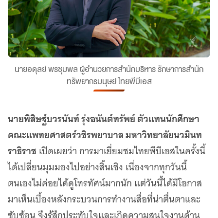
นายอดุลย์ พรชุมพล ผู้อำนวยการสำนักบริหาร รักษาการสำนัก
ทรัพยากรมนุษย์ ไทยพีบีเอส
นายพิสิษฐ์บวรนันท์ รุ่งอนันต์ทรัพย์ ตัวแทนนักศึกษา
คณะแพทยศาสตร์วชิรพยาบาล มหาวิทยาลัยนวมินท
ราธิราช
เปิดเผยว่า การมาเยี่ยมชมไทยพีบีเอสในครั้งนี้
ได้เปลี่ยนมุมมองไปอย่างสิ้นเชิง เนื่องจากทุกวันนี้
ตนเองไม่ค่อยได้ดูโทรทัศน์มากนัก แต่วันนี้ได้มีโอกาส
มาเห็นเบื้องหลังกระบวนการทำงานสื่อที่น่าตื่นตาและ
ซับซ้อน จึงรู้สึกประทับใจและเกิดความสนใจงานด้าน