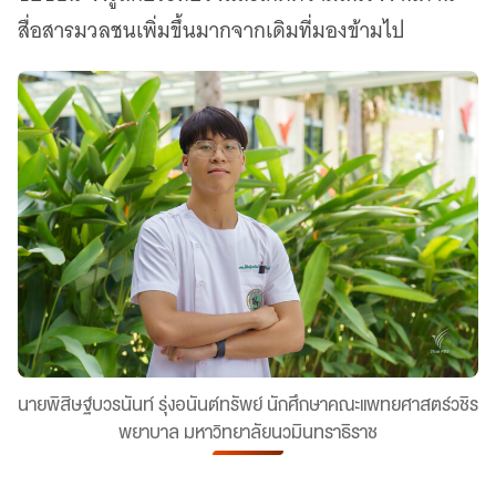
สื่อสารมวลชนเพิ่มขึ้นมากจากเดิมที่มองข้ามไป
นายพิสิษฐ์บวรนันท์ รุ่งอนันต์ทรัพย์ นักศึกษาคณะแพทยศาสตร์วชิร
พยาบาล มหาวิทยาลัยนวมินทราธิราช