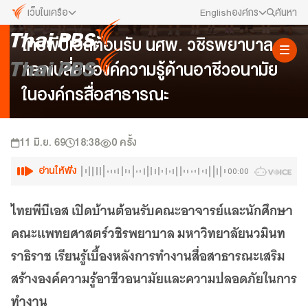
เว็บในเครือ
English
องค์กร
ค้นหา
ข่าวเยี่ยมชม
ไทยพีบีเอสต้อนรับ นศพ. วชิรพยาบาล
เว็บไซต์ในเครือ
สมัครงาน/ฝึกงาน
แลกเปลี่ยนองค์ความรู้ด้านอาชีวอนามัย
ALTV
ทีวีเรียนสนุก
ข่าวประชาสัมพันธ์
ในองค์กรสื่อสาธารณะ
VIPA
ทุกความสุข...ดูฟรี ไม่มีโฆษณา
คณะกรรมการนโยบาย ส.ส.ท.
The Active
11 มิ.ย. 69
18:38
0
ครั้ง
พื้นที่นำเสนอวาระของสังคม
สภาผู้ชมและผู้ฟังรายการ
อ่านให้ฟัง
00:00
Thai PBS Kids
เรื่องราวดี ๆ สำหรับครอบครัว
รับเรื่องร้องเรียน
ไทยพีบีเอส เปิดบ้านต้อนรับคณะอาจารย์และนักศึกษา
Thai PBS Podcast
คณะแพทยศาสตร์วชิรพยาบาล มหาวิทยาลัยนวมินท
View The World via The Voice
ติดต่อเรา
ราธิราช เรียนรู้เบื้องหลังการทำงานสื่อสาธารณะเสริม
Thai PBS World
We Bring Thailand to The World
สร้างองค์ความรู้อาชีวอนามัยและความปลอดภัยในการ
About Thai PBS
ทำงาน