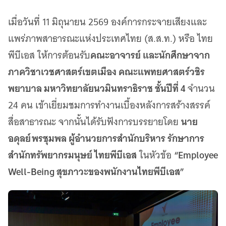
เว็บไซต์บริการ
เมื่อวันที่ 11 มิถุนายน 2569 องค์การกระจายเสียงและ
C-SITE
เพราะพลังการสื่อสารอยู่ในมือคุณ
แพร่ภาพสาธารณะแห่งประเทศไทย (ส.ส.ท.) หรือ ไทย
Locals
คณะอาจารย์ และนักศึกษาจาก
พีบีเอส ให้การต้อนรับ
นิเวศสื่อสาธารณะท้องถิ่นคุณภาพ
ภาควิชาเวชศาสตร์เขตเมือง คณะแพทยศาสตร์วชิร
Policy Watch
จับตาอนาคตประเทศไทย
พยาบาล มหาวิทยาลัยนวมินทราธิราช ชั้นปีที่ 4
จำนวน
The Visual
24 คน เข้าเยี่ยมชมการทำงานเบื้องหลังการสร้างสรรค์
Making Data Visible
นาย
สื่อสาธารณะ จากนั้นได้รับฟังการบรรยายโดย
Thai PBS Verify
อดุลย์ พรชุมพล ผู้อำนวยการสำนักบริหาร รักษาการ
ตรวจสอบข่าวปลอม คัดกรองข่าวจริง
สำนักทรัพยากรมนุษย์ ไทยพีบีเอส
“Employee
ในหัวข้อ
Well-Being สุขภาวะของพนักงานไทยพีบีเอส”