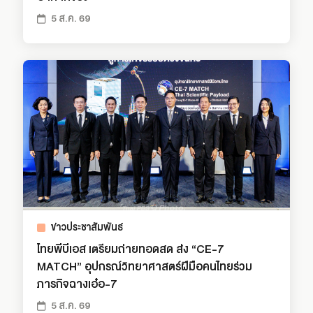
5 ส.ค. 69
ข่าวประชาสัมพันธ์
ไทยพีบีเอส เตรียมถ่ายทอดสด ส่ง “CE-7
MATCH” อุปกรณ์วิทยาศาสตร์ฝีมือคนไทยร่วม
ภารกิจฉางเอ๋อ-7
5 ส.ค. 69