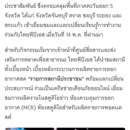
เว็บไซต์บริการ
ประชาสัมพันธ์ ซึ่งครอบคลุมพื้นที่ภาคตะวันออก 5
C-SITE
จังหวัด ได้แก่ จังหวัดจันทบุรี ตราด ชลบุรี ระยอง และ
เพราะพลังการสื่อสารอยู่ในมือคุณ
สระแก้ว เข้าเยี่ยมชมและแลกเปลี่ยนเรียนรู้การทำงาน
Locals
นิเวศสื่อสาธารณะท้องถิ่นคุณภาพ
ร่วมกับไทยพีบีเอส เมื่อวันที่ 14 พ.ค. ที่ผ่านมา
Policy Watch
สำหรับกิจกรรมเริ่มจากเจ้าหน้าที่ศูนย์สื่อสารและส่ง
จับตาอนาคตประเทศไทย
เสริมการตลาดเพื่อสาธารณะ ไทยพีบีเอส ได้นำชมสถานี
The Visual
Making Data Visible
ทั้งเบื้องหน้า เบื้องหลังกระบวนการผลิตรายการออก
Thai PBS Verify
“รายการสถานีประชาชน”
อากาศสด
พร้อมแลกเปลี่ยน
ตรวจสอบข่าวปลอม คัดกรองข่าวจริง
ประสบการณ์ ร่วมเป็นเครือข่ายเตือนภัยออนไลน์ เยี่ยม
ชมการผลิตงานในสตูดิโอข่าว ห้องควบคุมการออก
อากาศ (MCR) ห้องสตูดิโอสำหรับผลิตรายการพอดแค
สต์