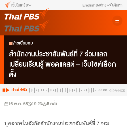
เว็บในเครือ
English
องค์กร
ค้นหา
เว็บไซต์ในเครือ
สมัครงาน/ฝึกงาน
ALTV
ทีวีเรียนสนุก
ข่าวประชาสัมพันธ์
ข่าวเยี่ยมชม
VIPA
ทุกความสุข...ดูฟรี ไม่มีโฆษณา
คณะกรรมการนโยบาย ส.ส.ท.
สำนักงานประชาสัมพันธ์ที่ 7 ร่วมแลก
The Active
เปลี่ยนเรียนรู้ พอดแคสต์ – เว็บไซต์เลือก
พื้นที่นำเสนอวาระของสังคม
สภาผู้ชมและผู้ฟังรายการ
ตั้ง
Thai PBS Kids
เรื่องราวดี ๆ สำหรับครอบครัว
รับเรื่องร้องเรียน
Thai PBS Podcast
อ่านให้ฟัง
00:00
View The World via The Voice
ติดต่อเรา
16 พ.ค. 68
19:23
8
ครั้ง
Thai PBS World
We Bring Thailand to The World
About Thai PBS
บุคลากรในสังกัดสำนักงานประชาสัมพันธ์ที่ 7 กรม