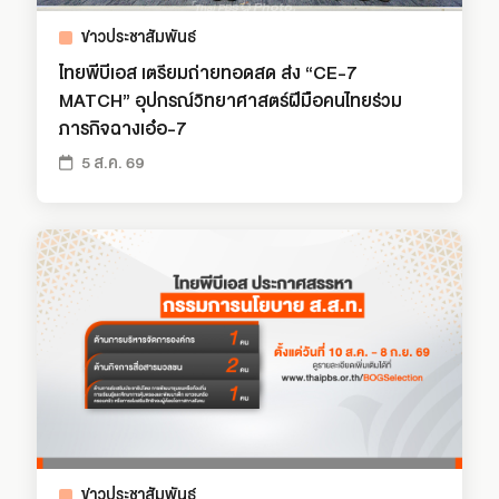
ข่าวประชาสัมพันธ์
ไทยพีบีเอส เตรียมถ่ายทอดสด ส่ง “CE-7
MATCH” อุปกรณ์วิทยาศาสตร์ฝีมือคนไทยร่วม
ภารกิจฉางเอ๋อ-7
5 ส.ค. 69
ข่าวประชาสัมพันธ์