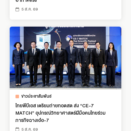
อากาศจริง
5 ส.ค. 69
ข่าวประชาสัมพันธ์
ไทยพีบีเอส เตรียมถ่ายทอดสด ส่ง “CE-7
MATCH” อุปกรณ์วิทยาศาสตร์ฝีมือคนไทยร่วม
ภารกิจฉางเอ๋อ-7
5 ส.ค. 69