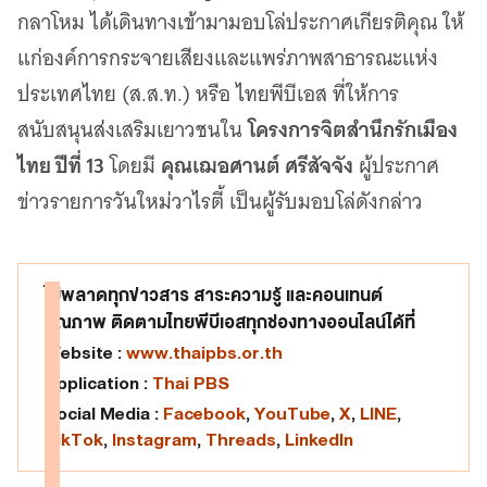
เว็บไซต์บริการ
กลาโหม ได้เดินทางเข้ามามอบโล่ประกาศเกียรติคุณ ให้
C-SITE
แก่องค์การกระจายเสียงและแพร่ภาพสาธารณะแห่ง
เพราะพลังการสื่อสารอยู่ในมือคุณ
ประเทศไทย (ส.ส.ท.) หรือ ไทยพีบีเอส ที่ให้การ
Locals
นิเวศสื่อสาธารณะท้องถิ่นคุณภาพ
โครงการจิตสำนึกรักเมือง
สนับสนุนส่งเสริมเยาวชนใน
ไทย ปีที่ 13
คุณเฌอศานต์ ศรีสัจจัง
โดยมี
ผู้ประกาศ
Policy Watch
จับตาอนาคตประเทศไทย
ข่าวรายการวันใหม่วาไรตี้ เป็นผู้รับมอบโล่ดังกล่าว
The Visual
Making Data Visible
Thai PBS Verify
ไม่พลาดทุกข่าวสาร สาระความรู้ และคอนเทนต์
ตรวจสอบข่าวปลอม คัดกรองข่าวจริง
คุณภาพ ติดตามไทยพีบีเอสทุกช่องทางออนไลน์ได้ที่
Website :
www.thaipbs.or.th
Application :
Thai PBS
Social Media :
Facebook
,
YouTube
,
X
,
LINE
,
TikTok
,
Instagram
,
Threads
,
LinkedIn