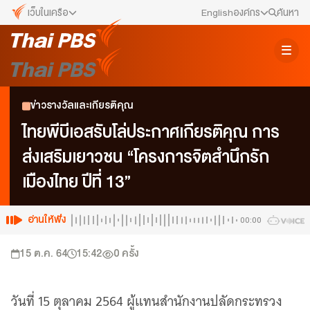
เว็บในเครือ
English
องค์กร
ค้นหา
เว็บไซต์ในเครือ
สมัครงาน/ฝึกงาน
ALTV
ทีวีเรียนสนุก
ข่าวประชาสัมพันธ์
ข่าวรางวัลและเกียรติคุณ
VIPA
ทุกความสุข...ดูฟรี ไม่มีโฆษณา
คณะกรรมการนโยบาย ส.ส.ท.
ไทยพีบีเอสรับโล่ประกาศเกียรติคุณ การ
The Active
ส่งเสริมเยาวชน “โครงการจิตสำนึกรัก
พื้นที่นำเสนอวาระของสังคม
สภาผู้ชมและผู้ฟังรายการ
เมืองไทย ปีที่ 13”
Thai PBS Kids
เรื่องราวดี ๆ สำหรับครอบครัว
รับเรื่องร้องเรียน
Thai PBS Podcast
อ่านให้ฟัง
00:00
View The World via The Voice
ติดต่อเรา
15 ต.ค. 64
15:42
0
ครั้ง
Thai PBS World
We Bring Thailand to The World
About Thai PBS
วันที่ 15 ตุลาคม 2564 ผู้แทนสำนักงานปลัดกระทรวง