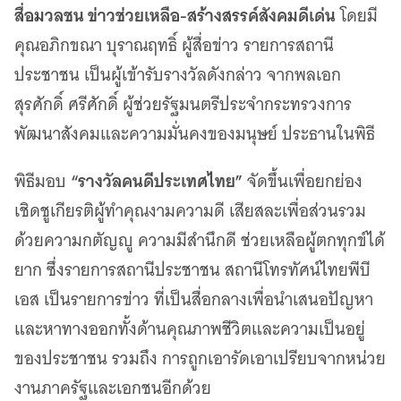
เว็บไซต์บริการ
สื่อมวลชน ข่าวช่วยเหลือ-สร้างสรรค์สังคมดีเด่น
โดยมี
C-SITE
คุณอภิกขณา บุราณฤทธิ์ ผู้สื่อข่าว รายการสถานี
เพราะพลังการสื่อสารอยู่ในมือคุณ
ประชาชน เป็นผู้เข้ารับรางวัลดังกล่าว จากพลเอก
Locals
สุรศักดิ์ ศรีศักดิ์ ผู้ช่วยรัฐมนตรีประจำกระทรวงการ
นิเวศสื่อสาธารณะท้องถิ่นคุณภาพ
พัฒนาสังคมและความมั่นคงของมนุษย์ ประธานในพิธี
Policy Watch
จับตาอนาคตประเทศไทย
“รางวัลคนดีประเทศไทย”
พิธีมอบ
จัดขึ้นเพื่อยกย่อง
The Visual
Making Data Visible
เชิดชูเกียรติผู้ทำคุณงามความดี เสียสละเพื่อส่วนรวม
Thai PBS Verify
ด้วยความกตัญญู ความมีสำนึกดี ช่วยเหลือผู้ตกทุกข์ได้
ตรวจสอบข่าวปลอม คัดกรองข่าวจริง
ยาก ซึ่งรายการสถานีประชาชน สถานีโทรทัศน์ไทยพีบี
เอส เป็นรายการข่าว ที่เป็นสื่อกลางเพื่อนำเสนอปัญหา
และหาทางออกทั้งด้านคุณภาพชีวิตและความเป็นอยู่
ของประชาชน รวมถึง การถูกเอารัดเอาเปรียบจากหน่วย
งานภาครัฐและเอกชนอีกด้วย