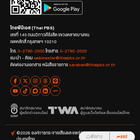
ไทยพีบีเอส (Thai PBS)
เลขที่ 145 ถนนวิภาวดีรังสิต แขวงตลาดบางเขน
เขตหลักสี่ กรุงเทพฯ 10210
โทร.
0-2790-2000
โทรสาร.
0-2790-2020
แนะนำ - ติชม
webmaster@thaipbs.or.th
ติดต่องานเอกสาร หนังสือราชการ
saraban@thaipbs.or.th
©2026 องค์การกระจายเสียงและแพร่ภาพสาธารณะแห่ง
ฟังข่าว
ฟังข่าว
แชร์
แชร์
ประเทศไทย