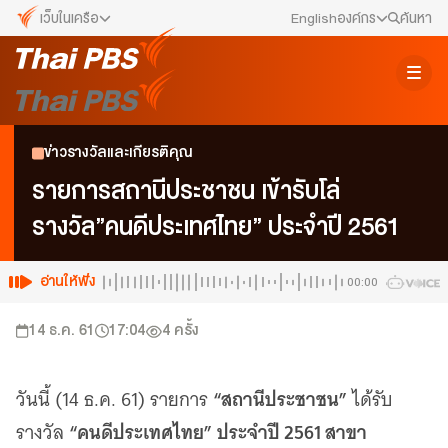
เว็บในเครือ
English
องค์กร
ค้นหา
เว็บไซต์ในเครือ
สมัครงาน/ฝึกงาน
ALTV
ทีวีเรียนสนุก
ข่าวประชาสัมพันธ์
ข่าวรางวัลและเกียรติคุณ
VIPA
ทุกความสุข...ดูฟรี ไม่มีโฆษณา
คณะกรรมการนโยบาย ส.ส.ท.
รายการสถานีประชาชน เข้ารับโล่
The Active
รางวัล”คนดีประเทศไทย” ประจำปี 2561
พื้นที่นำเสนอวาระของสังคม
สภาผู้ชมและผู้ฟังรายการ
Thai PBS Kids
เรื่องราวดี ๆ สำหรับครอบครัว
อ่านให้ฟัง
00:00
รับเรื่องร้องเรียน
Thai PBS Podcast
14 ธ.ค. 61
17:04
4
ครั้ง
View The World via The Voice
ติดต่อเรา
Thai PBS World
We Bring Thailand to The World
“สถานีประชาชน”
วันนี้ (14 ธ.ค. 61) รายการ
ได้รับ
About Thai PBS
“คนดีประเทศไทย”
ประจำปี 2561 สาขา
รางวัล