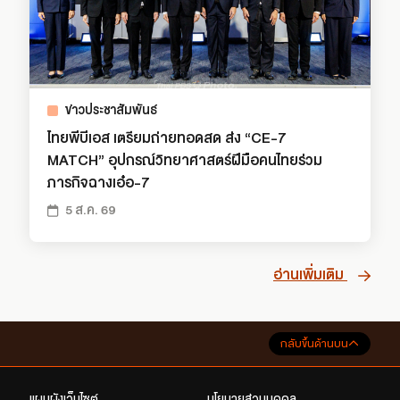
ข่าวประชาสัมพันธ์
ไทยพีบีเอส เตรียมถ่ายทอดสด ส่ง “CE-7
MATCH” อุปกรณ์วิทยาศาสตร์ฝีมือคนไทยร่วม
ภารกิจฉางเอ๋อ-7
5 ส.ค. 69
อ่านเพิ่มเติม
กลับขึ้นด้านบน
แผนผังเว็บไซต์
นโยบายส่วนบุคคล