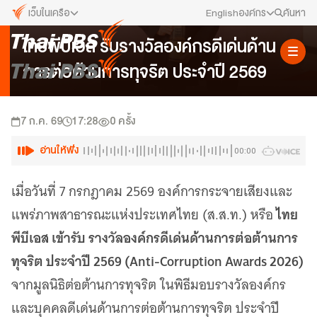
เว็บในเครือ
English
องค์กร
ค้นหา
ข่าวรางวัลและเกียรติคุณ
ไทยพีบีเอส รับรางวัลองค์กรดีเด่นด้าน
เว็บไซต์ในเครือ
สมัครงาน/ฝึกงาน
การต่อต้านการทุจริต ประจำปี 2569
ALTV
ทีวีเรียนสนุก
ข่าวประชาสัมพันธ์
VIPA
7 ก.ค. 69
17:28
ทุกความสุข...ดูฟรี ไม่มีโฆษณา
0
ครั้ง
คณะกรรมการนโยบาย ส.ส.ท.
The Active
อ่านให้ฟัง
00:00
พื้นที่นำเสนอวาระของสังคม
สภาผู้ชมและผู้ฟังรายการ
Thai PBS Kids
เมื่อวันที่ 7 กรกฎาคม 2569 องค์การกระจายเสียงและ
เรื่องราวดี ๆ สำหรับครอบครัว
รับเรื่องร้องเรียน
ไทย
แพร่ภาพสาธารณะแห่งประเทศไทย (ส.ส.ท.) หรือ
Thai PBS Podcast
พีบีเอส เข้ารับ รางวัลองค์กรดีเด่นด้านการต่อต้านการ
View The World via The Voice
ติดต่อเรา
ทุจริต ประจำปี 2569 (Anti-Corruption Awards 2026)
Thai PBS World
We Bring Thailand to The World
จากมูลนิธิต่อต้านการทุจริต ในพิธีมอบรางวัลองค์กร
About Thai PBS
และบุคคลดีเด่นด้านการต่อต้านการทุจริต ประจำปี