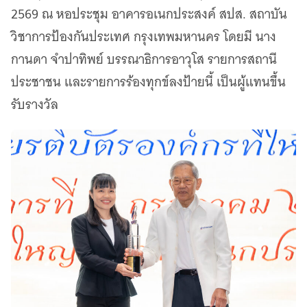
เว็บไซต์บริการ
2569 ณ หอประชุม อาคารอเนกประสงค์ สปส. สถาบัน
C-SITE
วิชาการป้องกันประเทศ กรุงเทพมหานคร โดยมี นาง
เพราะพลังการสื่อสารอยู่ในมือคุณ
กานดา จำปาทิพย์ บรรณาธิการอาวุโส รายการสถานี
Locals
นิเวศสื่อสาธารณะท้องถิ่นคุณภาพ
ประชาชน และรายการร้องทุกข์ลงป้ายนี้ เป็นผู้แทนขึ้น
รับรางวัล
Policy Watch
จับตาอนาคตประเทศไทย
The Visual
Making Data Visible
Thai PBS Verify
ตรวจสอบข่าวปลอม คัดกรองข่าวจริง