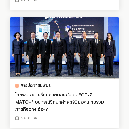
ข่าวประชาสัมพันธ์
ไทยพีบีเอส เตรียมถ่ายทอดสด ส่ง “CE-7
MATCH” อุปกรณ์วิทยาศาสตร์ฝีมือคนไทยร่วม
ภารกิจฉางเอ๋อ-7
5 ส.ค. 69