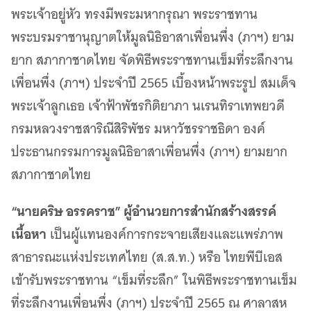
เว็บไซต์บริการ
พระเจ้าอยู่หัว ทรงมีพระมหากรุณา พระราชทาน
C-SITE
พระบรมราชานุญาตให้มูลนิธิอาสาเพื่อนพึ่ง (ภาฯ) ยาม
เพราะพลังการสื่อสารอยู่ในมือคุณ
ยาก สภากาชาดไทย จัดพิธีพระราชทานเข็มที่ระลึกงาน
Locals
นิเวศสื่อสาธารณะท้องถิ่นคุณภาพ
เพื่อนพึ่ง (ภาฯ) ประจำปี 2565 เบื้องหน้าพระรูป สมเด็จ
พระเจ้าลูกเธอ เจ้าฟ้าพัชรกิติยาภา นเรนทิราเทพยวดี
Policy Watch
จับตาอนาคตประเทศไทย
กรมหลวงราชสาริณีสิริพัชร มหาวัชรราชธิดา องค์
The Visual
ประธานกรรมการมูลนิธิอาสาเพื่อนพึ่ง (ภาฯ) ยามยาก
Making Data Visible
สภากาชาดไทย
Thai PBS Verify
ตรวจสอบข่าวปลอม คัดกรองข่าวจริง
“นายคริษ อรรคราช” ผู้อำนวยการสำนักสร้างสรรค์
เนื้อหา
เป็นผู้แทนองค์การกระจายเสียงและแพร่ภาพ
สาธารณะแห่งประเทศไทย (ส.ส.ท.) หรือ ไทยพีบีเอส
เข้ารับพระราชทาน “เข็มที่ระลึก” ในพิธีพระราชทานเข็ม
ที่ระลึกงานเพื่อนพึ่ง (ภาฯ) ประจำปี 2565 ณ ศาลาสห