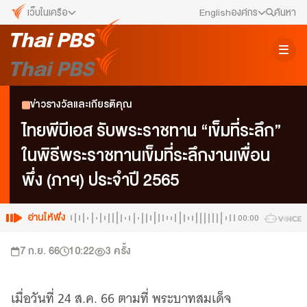
เว็บในเครือ
English
องค์กร
ค้นหา
เว็บไซต์ในเครือ
สมัครงาน/ฝึกงาน
ALTV
ทีวีเรียนสนุก
ข่าวประชาสัมพันธ์
ข่าวรางวัลและเกียรติคุณ
VIPA
ทุกความสุข...ดูฟรี ไม่มีโฆษณา
คณะกรรมการนโยบาย ส.ส.ท.
ไทยพีบีเอส รับพระราชทาน “เข็มที่ระลึก”
The Active
ในพิธีพระราชทานเข็มที่ระลึกงานเพื่อน
พื้นที่นำเสนอวาระของสังคม
สภาผู้ชมและผู้ฟังรายการ
พึ่ง (ภาฯ) ประจำปี 2565
Thai PBS Kids
เรื่องราวดี ๆ สำหรับครอบครัว
รับเรื่องร้องเรียน
Thai PBS Podcast
อ่านให้ฟัง
00:00
View The World via The Voice
ติดต่อเรา
7 ก.ย. 66
10:22
3
ครั้ง
Thai PBS World
We Bring Thailand to The World
About Thai PBS
เมื่อวันที่ 24 ส.ค. 66 ตามที่ พระบาทสมเด็จ